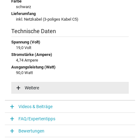
Farbe
schwarz
Lieferumfang
inkl. Netzkabel (3-poliges Kabel C5)
Technische Daten
Spannung (Volt)
19,0 Volt
Stromstärke (Ampere)
4,74 Ampere
Ausgangsleistung (Watt)
90,0 Watt
Eingangsspannung
100-240V / 50-60Hz
Weitere
Energieeffizienz
V
Videos & Beiträge
Notebook Stecker
FAQ/Expertentipps
Steckertyp / -form
rund / 90° abgewinkelt
Bewertungen
Steckerlänge (mm)
10,5 mm