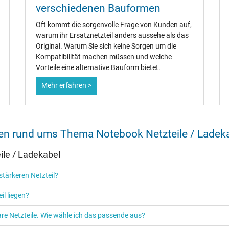
verschiedenen Bauformen
Oft kommt die sorgenvolle Frage von Kunden auf,
warum ihr Ersatznetzteil anders aussehe als das
Ja
Original. Warum Sie sich keine Sorgen um die
CCC
Kompatibilität machen müssen und welche
CE
Vorteile eine alternative Bauform bietet.
EAC
N
Mehr erfahren >
NOM NYCE
PSE
SEC
Singapore Safety Mark
nen rund ums Thema Notebook Netzteile / Ladek
TÜV Argentina Certificado
TÜV Geprüfte Sicherheit
le / Ladekabel
UKCA
UL Listed
tärkeren Netzteil?
Ukraine Safety
il liegen?
re Netzteile. Wie wähle ich das passende aus?
ibel sowie auch mit vielen Dell Modellen: