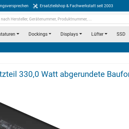
ngsversprechen
Ersatzteilshop & Fachwerkstatt seit 2003
taturen
Dockings
Displays
Lüfter
SSD
teil 330,0 Watt abgerundete Bauf