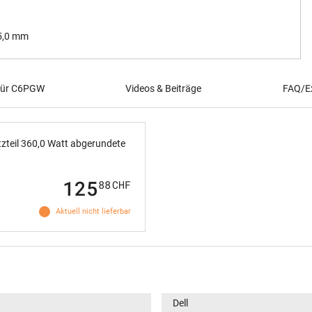
 5,0 mm
 für C6PGW
Videos & Beiträge
FAQ/Ex
zteil 360,0 Watt abgerundete
125
88
CHF
Aktuell nicht lieferbar
Dell