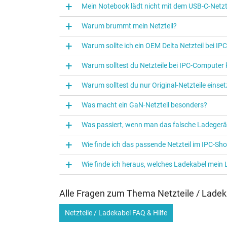
Mein Notebook lädt nicht mit dem USB-C-Netzte
Alienware M16 R1 (Intel)
Alienware M18 (AMD)
Warum brummt mein Netzteil?
Alienware M18 R1 (Intel)
Alienware x16 R1 (AMD)
Warum sollte ich ein OEM Delta Netzteil bei I
Alienware x16 R1 (Intel)
Alienware X17 R2
Warum solltest du Netzteile bei IPC‑Computer
Kategorisierung
Warum solltest du nur Original-Netzteile eins
Kategorie
Was macht ein GaN-Netzteil besonders?
Verwendung
Was passiert, wenn man das falsche Ladegerä
Auszug passender Modelle für P/N C6PGW
Wie finde ich das passende Netzteil im IPC-Sh
Wie finde ich heraus, welches Ladekabel mein
Sie haben diesen Artikel anhand einer Ersatzteilnum
Alle Fragen zum Thema Netzteile / Ladek
der Bestellung bitte den Hersteller und die Modell 
Netzteile / Ladekabel FAQ & Hilfe
Wie identifiziere ich mein Notebook Modell?