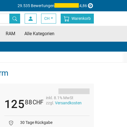
29.535 Bewertungen
4,86
CH
Warenkorb
RAM
Alle Kategorien
orm
inkl. 8.1% MwSt
125
88
CHF
zzgl.
Versandkosten
30 Tage Rückgabe