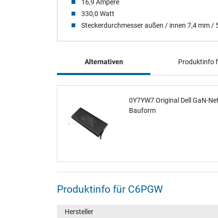
16,9 Ampere
330,0 Watt
Steckerdurchmesser außen / innen 7,4 mm /
Alternativen
Produktinfo
0Y7YW7 Original Dell GaN-Net
Bauform
Produktinfo für C6PGW
Hersteller