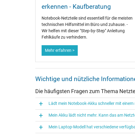
erkennen - Kaufberatung
Weitere Daten
Notebook-Netzteile sind essentiell für die meisten
Überlast-, kurzschluss- und überhitzungsgeschützt
technischen Hilfsmittel im Büro und zuhause. -
Prüfsiegel
Wir helfen mit dieser "Step-by-Step" Anleitung
Fehlkäufe zu verhindern.
Mehr erfahren >
Wichtige und nützliche Informatio
Die häufigsten Fragen zum Thema Netztei
Lädt mein Notebook-Akku schneller mit einem s
Mein Akku lädt nicht mehr. Kann das am Netzte
Mein Laptop-Modell hat verschiedene verfügba
Dieses Netzteil ist mit den folgenden Systemen kompat
Alienware M16 (AMD)