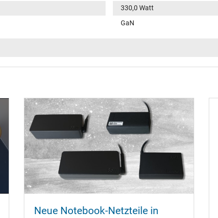
330,0 Watt
GaN
100-240V / 50-60Hz
VI
Funktions-LED im Stecker
rund / 180° gerade
12,7 mm
7,4 mm / 5,0 mm
Ja
1.00 m
Neue Notebook-Netzteile in
184 mm / 86 mm / 25 mm