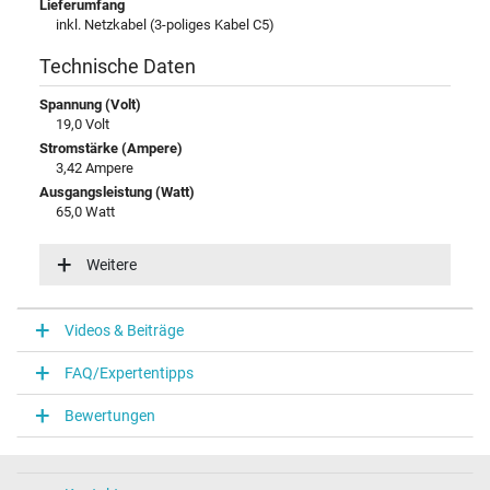
Lieferumfang
inkl. Netzkabel (3-poliges Kabel C5)
Technische Daten
Spannung (Volt)
19,0 Volt
Stromstärke (Ampere)
3,42 Ampere
Ausgangsleistung (Watt)
65,0 Watt
Eingangsspannung
100-240V / 50-60Hz
Weitere
Energieeffizienz
VI
Videos & Beiträge
Notebook Stecker
FAQ/Expertentipps
Steckertyp / -form
rund / 90° abgewinkelt
Bewertungen
Steckerlänge (mm)
7,7 mm
Steckerdurchmesser außen / innen
3,0 mm / 1,1 mm