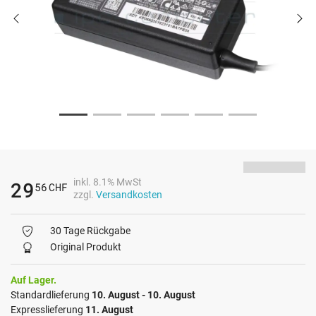
inkl. 8.1% MwSt
29
56
CHF
zzgl.
Versandkosten
30 Tage Rückgabe
Original Produkt
Auf Lager.
Standardlieferung
10. August - 10. August
Expresslieferung
11. August