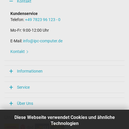
Kontakt
Stift im Stecker
Nein
Kundenservice
Länge Anschlusskabel (m) (ca.)
Telefon:
+49 7823 96 123 - 0
1.75 m
Mo-Fr: 9:00-12:00 Uhr
Maße
E-Mail:
info@ipc-computer.de
Länge / Breite / Höhe
95 mm / 25 mm / 50 mm
Kontakt
Weitere Daten
Überlast-, kurzschluss- und überhitzungsgeschützt
Informationen
Ja
Prüfsiegel
CCC
Service
CE
EAC
NOM NYCE
Über Uns
PSE
SEC
Diese Webseite verwendet Cookies und ähnliche
Unsere Versandarten
Singapore Safety Mark
TÜV Argentina Certificado
Technologien
TÜV Geprüfte Sicherheit