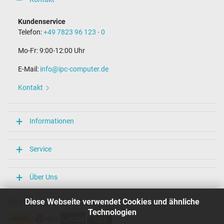
Steckerdurchmesser außen / innen
4,5 mm / 2,9 mm
Kundenservice
Stift im Stecker
Telefon:
+49 7823 96 123 - 0
Ja
Länge Anschlusskabel (m) (ca.)
Mo-Fr: 9:00-12:00 Uhr
1.75 m
E-Mail:
info@ipc-computer.de
Maße
Kontakt
Länge / Breite / Höhe
130 mm / 50 mm / 33 mm
Weitere Daten
Informationen
Überlast-, kurzschluss- und überhitzungsgeschützt
Ja
Service
Prüfsiegel
CCC
CE
Über Uns
N
NOM NYCE
Unsere Versandarten
Diese Webseite verwendet Cookies und ähnliche
PSE
Technologien
Singapore Safety Mark
TÜV Argentina Certificado