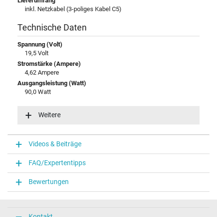
Lieferumfang
inkl. Netzkabel (3-poliges Kabel C5)
Technische Daten
Spannung (Volt)
19,5 Volt
Stromstärke (Ampere)
4,62 Ampere
Ausgangsleistung (Watt)
90,0 Watt
Eingangsspannung
100-240V / 50-60Hz
Weitere
Energieeffizienz
VI
Funktions-LED
Videos & Beiträge
Funktions-LED im Gehäuse
FAQ/Expertentipps
Notebook Stecker
Bewertungen
Steckertyp / -form
rund / 180° gerade
Steckerlänge (mm)
9,0 mm
Kontakt