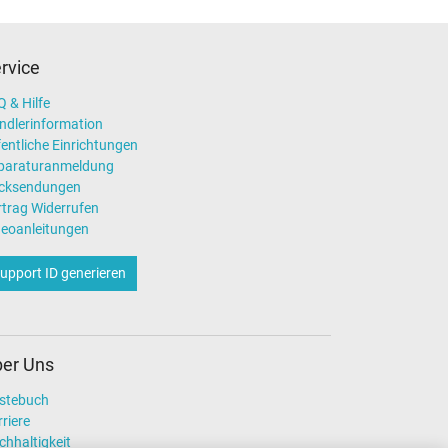
rvice
 & Hilfe
ndlerinformation
entliche Einrichtungen
paraturanmeldung
cksendungen
rtrag Widerrufen
deoanleitungen
upport ID generieren
er Uns
stebuch
riere
chhaltigkeit