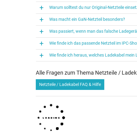
Verwendung
Warum solltest du nur Original-Netzteile eins
Auszug passender Modelle für P/N 0A001-009100
Was macht ein GaN-Netzteil besonders?
Was passiert, wenn man das falsche Ladegerä
Sie haben diesen Artikel anhand einer Ersatzteilnum
der Bestellung bitte den Hersteller und die Modell 
Wie finde ich das passende Netzteil im IPC-Sh
Wie identifiziere ich mein Notebook Modell?
Wie finde ich heraus, welches Ladekabel mein
Alle Fragen zum Thema Netzteile / Ladek
Netzteile / Ladekabel FAQ & Hilfe