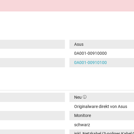
Asus
0A001-00910000
0A001-00910100
Neu
Originalware direkt von Asus
Monitore
schwarz
inkl. Netzkabel (3-poliges Kabel 