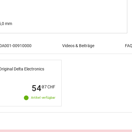
 5,0 mm
r 0A001-00910000
Videos & Beiträge
FAQ
riginal Delta Electronics
54
07
CHF
Artikel verfügbar