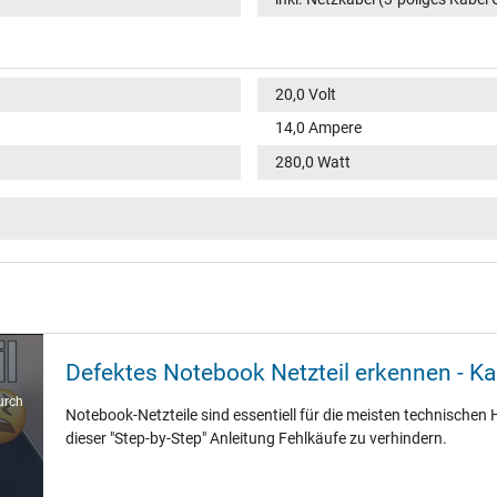
20,0 Volt
14,0 Ampere
280,0 Watt
100-240V / 50-60Hz
VI
rund / 180° gerade
12,5 mm
Defektes Notebook Netzteil erkennen - K
7,4 mm / 5,0 mm
urch
Notebook-Netzteile sind essentiell für die meisten technischen H
Ja
dieser "Step-by-Step" Anleitung Fehlkäufe zu verhindern.
1.20 m