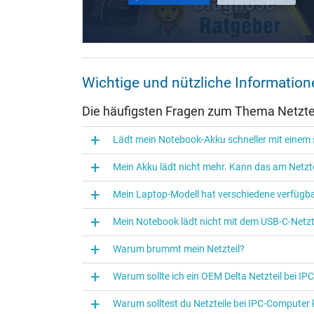
Maße
Länge / Breite / Höhe
Weitere Daten
Wichtige und nützliche Informatio
Überlast-, kurzschluss- und überhitzungsgeschützt
Die häufigsten Fragen zum Thema Netztei
Prüfsiegel
Lädt mein Notebook-Akku schneller mit einem s
Mein Akku lädt nicht mehr. Kann das am Netzte
Mein Laptop-Modell hat verschiedene verfügba
Mein Notebook lädt nicht mit dem USB-C-Netzte
Warum brummt mein Netzteil?
Kategorisierung
Warum sollte ich ein OEM Delta Netzteil bei I
Warum solltest du Netzteile bei IPC‑Computer
Kategorie