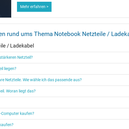
Mehr erfahren >
180 mm / 85 mm / 35 mm
nen rund ums Thema Notebook Netzteile / Ladek
Ja
le / Ladekabel
CCC
CE
tärkeren Netzteil?
NOM NYCE
PSE
il liegen?
Singapore Safety Mark
TÜV Argentina Certificado
re Netzteile. Wie wähle ich das passende aus?
TÜV Geprüfte Sicherheit
UL Listed
il. Woran liegt das?
PC‑Computer kaufen?
 kaufen?
Netzteil