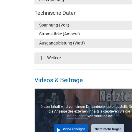
Technische Daten
Spannung (Volt)
Stromstärke (Ampere)
Ausgangsleistung (Watt)
Eingangsspannung
Weitere
Energieeffizienz
Notebook Stecker
Videos & Beiträge
Steckertyp / -form
Steckerlänge (mm)
Steckerdurchmesser außen / innen
Dieser Inhalt wird von einem Drittanbieter bereitgestellt. D
die Anzeige des externen Inhalts akzeptieren Sie die
Stift im Stecker
Bedingungen
von youtube.de.
Länge Anschlusskabel (m) (ca.)
Video anzeigen
Nicht mehr fragen