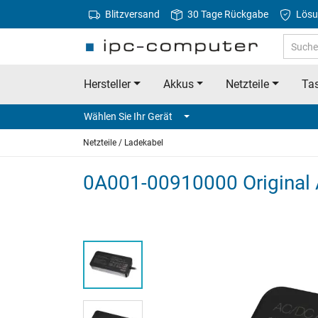
Blitzversand
30 Tage Rückgabe
Lösu
Hersteller
Akkus
Netzteile
Tas
Wählen Sie Ihr Gerät
Netzteile / Ladekabel
0A001-00910000 Original A