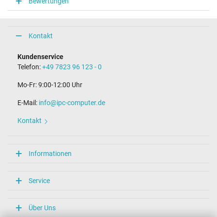
Bewertungen
Steckerlänge (mm)
9,8 mm
Steckerdurchmesser außen / innen
4,0 mm / 1,2 mm
Kontakt
Stift im Stecker
Nein
Kundenservice
Länge Anschlusskabel (m) (ca.)
Telefon:
+49 7823 96 123 - 0
1.75 m
Mo-Fr: 9:00-12:00 Uhr
Maße
E-Mail:
info@ipc-computer.de
Länge / Breite / Höhe
75 mm / 32 mm / 75 mm
Kontakt
Weitere Daten
Überlast-, kurzschluss- und überhitzungsgeschützt
Informationen
Ja
Prüfsiegel
CCC
Service
CE
NOM NYCE
PCT
Über Uns
PSE