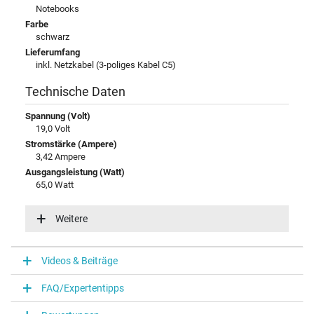
Notebooks
Farbe
schwarz
Lieferumfang
inkl. Netzkabel (3-poliges Kabel C5)
Technische Daten
Spannung (Volt)
19,0 Volt
Stromstärke (Ampere)
3,42 Ampere
Ausgangsleistung (Watt)
65,0 Watt
Eingangsspannung
100-240V / 50-60Hz
Weitere
Energieeffizienz
V
Videos & Beiträge
Notebook Stecker
FAQ/Expertentipps
Steckertyp / -form
rund / 90° abgewinkelt