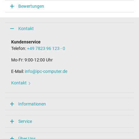
rund / 180° gerade
Bewertungen
Steckerlänge (mm)
11,0 mm
Steckerdurchmesser außen / innen
5,5 mm / 2,5 mm
Kontakt
Stift im Stecker
Nein
Kundenservice
Länge Anschlusskabel (m) (ca.)
Telefon:
+49 7823 96 123 - 0
1.75 m
Mo-Fr: 9:00-12:00 Uhr
Maße
E-Mail:
info@ipc-computer.de
Länge / Breite / Höhe
89 mm / 89 mm / 32 mm
Kontakt
Weitere Daten
Überlast-, kurzschluss- und überhitzungsgeschützt
Informationen
Ja
Prüfsiegel
CCC
Service
CE
NOM NYCE
PSE
Über Uns