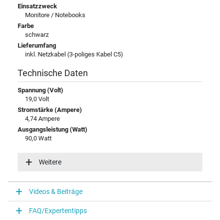
Einsatzzweck
Monitore / Notebooks
Farbe
schwarz
Lieferumfang
inkl. Netzkabel (3-poliges Kabel C5)
Technische Daten
Spannung (Volt)
19,0 Volt
Stromstärke (Ampere)
4,74 Ampere
Ausgangsleistung (Watt)
90,0 Watt
Eingangsspannung
100-240V / 50-60Hz
Weitere
Energieeffizienz
V
Videos & Beiträge
Notebook Stecker
FAQ/Expertentipps
Steckertyp / -form