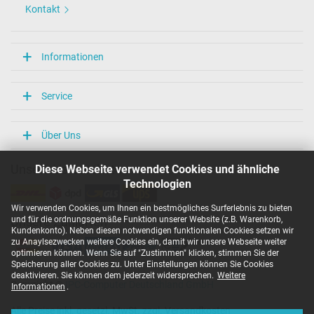
Kontakt
Informationen
Service
Über Uns
Diese Webseite verwendet Cookies und ähnliche
Unsere Versandarten
Technologien
Wir verwenden Cookies, um Ihnen ein bestmögliches Surferlebnis zu bieten
und für die ordnungsgemäße Funktion unserer Website (z.B. Warenkorb,
Unsere Zahlarten
Kundenkonto). Neben diesen notwendigen funktionalen Cookies setzen wir
zu Anaylsezwecken weitere Cookies ein, damit wir unsere Webseite weiter
optimieren können. Wenn Sie auf "Zustimmen" klicken, stimmen Sie der
Speicherung aller Cookies zu. Unter Einstellungen können Sie Cookies
deaktivieren. Sie können dem jederzeit widersprechen.
Weitere
Copyright ©
IPC-Computer Deutschland GmbH
Informationen
.
Alle Preise inkl. gesetzl. MwSt. zzgl. Versandkosten