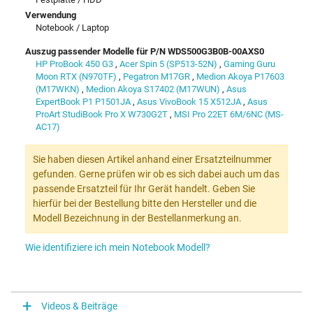
Verwendung
Notebook / Laptop
Auszug passender Modelle für P/N WDS500G3B0B-00AXS0
HP ProBook 450 G3
,
Acer Spin 5 (SP513-52N)
,
Gaming Guru
Moon RTX (N970TF)
,
Pegatron M17GR
,
Medion Akoya P17603
(M17WKN)
,
Medion Akoya S17402 (M17WUN)
,
Asus
ExpertBook P1 P1501JA
,
Asus VivoBook 15 X512JA
,
Asus
ProArt StudiBook Pro X W730G2T
,
MSI Pro 22ET 6M/6NC (MS-
AC17)
Sie haben diesen Artikel anhand einer Ersatzteilnummer
gefunden. Gerne prüfen wir ob es sich dabei auch um das
passende Ersatzteil für Ihr Gerät handelt. Geben Sie
hierfür bei der Bestellung bitte den Hersteller und die
Modell Bezeichnung in der Bestellanmerkung an.
Wie identifiziere ich mein Notebook Modell?
Videos & Beiträge