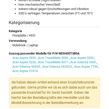
extrem schnelle Zugriffszeiten
kein mechanischer Verschleiß
extrem robust gegen Erschütterungen und Vibration
SSD's vertragen Temperaturen zwischen 0°C und 70°C
Kategorisierung
Kategorie
Festplatte / HDD
Verwendung
Notebook / Laptop
Auszug passender Modelle für P/N WDS400T3B0A
Acer Aspire 5920
,
Acer TravelMate 5530
,
Acer Aspire 5530
,
Acer Aspire 5230
,
Acer TravelMate 8471
,
Acer Extensa 5430
,
Acer Extensa 5630G
,
Acer Extensa 5635ZG
,
Acer Aspire 7736
,
Acer Aspire 5741G
Sie haben diesen Artikel anhand einer Ersatzteilnummer
gefunden. Gerne prüfen wir ob es sich dabei auch um das
passende Ersatzteil für Ihr Gerät handelt. Geben Sie
hierfür bei der Bestellung bitte den Hersteller und die
Modell Bezeichnung in der Bestellanmerkung an.