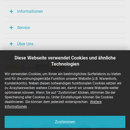
Informationen
Service
Über Uns
Diese Webseite verwendet Cookies und ähnliche
Unsere Versandarten
Technologien
Wir verwenden Cookies, um Ihnen ein bestmögliches Surferlebnis zu bieten
und für die ordnungsgemäße Funktion unserer Website (z.B. Warenkorb,
Unsere Zahlarten
Kundenkonto). Neben diesen notwendigen funktionalen Cookies setzen wir
zu Anaylsezwecken weitere Cookies ein, damit wir unsere Webseite weiter
optimieren können. Wenn Sie auf "Zustimmen" klicken, stimmen Sie der
Speicherung aller Cookies zu. Unter Einstellungen können Sie Cookies
deaktivieren. Sie können dem jederzeit widersprechen.
Weitere
Copyright ©
IPC-Computer Deutschland GmbH
Informationen
.
Alle Preise inkl. gesetzl. MwSt. zzgl. Versandkosten
Zustimmen