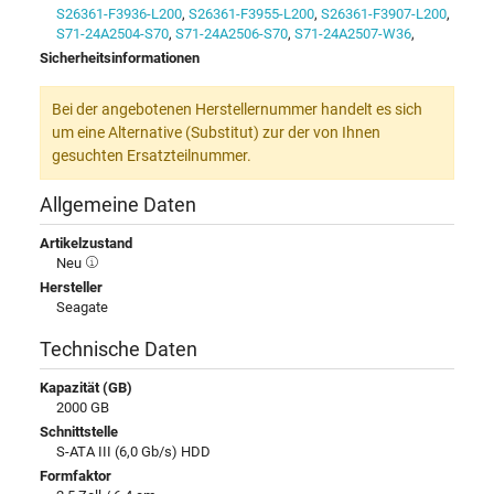
S26361-F3936-L200
,
S26361-F3955-L200
,
S26361-F3907-L200
,
S71-24A2504-S70
,
S71-24A2506-S70
,
S71-24A2507-W36
,
Sicherheitsinformationen
Bei der angebotenen Herstellernummer handelt es sich
um eine Alternative (Substitut) zur der von Ihnen
gesuchten Ersatzteilnummer.
Allgemeine Daten
Artikelzustand
Neu
Hersteller
Seagate
Technische Daten
Kapazität (GB)
2000 GB
Schnittstelle
S-ATA III (6,0 Gb/s) HDD
Formfaktor