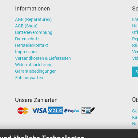
Informationen
Se
AGB (Reparaturen)
FAQ
AGB (Shop)
Hä
Batterieverordnung
Öff
Datenschutz
Re
Herstellerkontakt
Rü
Impressum
Ve
Versandkosten & Lieferzeiten
Vi
Widerrufsbelehrung
Garantiebedingungen
S
Zahlungsarten
Unsere Zahlarten
Üb
Gä
Kar
Na
Un