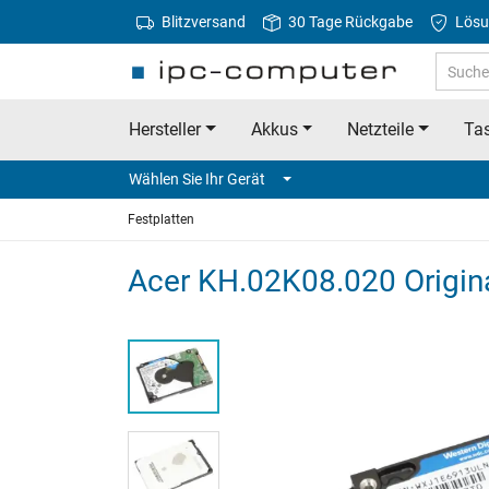
Blitzversand
30 Tage Rückgabe
Lösu
Hersteller
Akkus
Netzteile
Tas
Wählen Sie Ihr Gerät
Festplatten
Acer KH.02K08.020 Origina