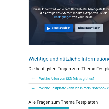
Dieser Inhalt wird von einem Drittanbieter bereitgestellt. D
die Anzeige des externen Inhalts akzeptieren Sie die
Bedingungen
von youtube.de.
Video anzeigen
Nicht mehr fragen
Wichtige und nützliche Informatio
Die häufigsten Fragen zum Thema Festpl
Welche Arten von SSD Drives gibt es?
Welche Festplatte kann ich in mein Notebook 
Alle Fragen zum Thema Festplatten