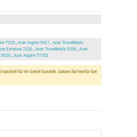
ire 7220
,
Acer Aspire 5921
,
Acer TravelMate
cer Extensa 7220
,
Acer TravelMate 5330
,
Acer
7730ZG
,
Acer Aspire 7735Z
atzteil für Ihr Gerät handelt. Geben Sie hierfür bei