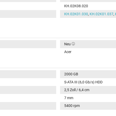
KH.02K08.020
KH.02K01.030
,
KH.02K01.037
,
Neu
Acer
2000 GB
S-ATA III (6,0 Gb/s) HDD
2,5 Zoll / 6,4 cm
7 mm
5400 rpm