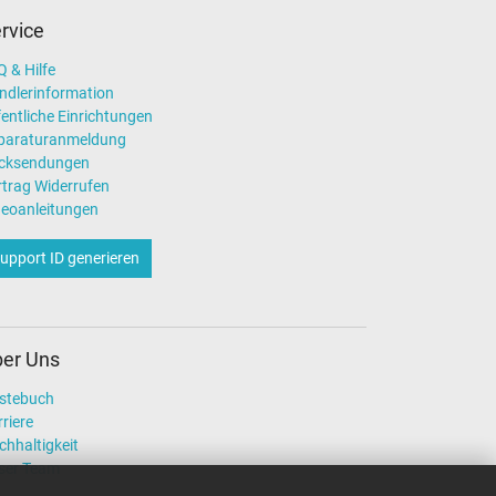
rvice
 & Hilfe
ndlerinformation
entliche Einrichtungen
paraturanmeldung
cksendungen
rtrag Widerrufen
deoanleitungen
upport ID generieren
er Uns
stebuch
riere
chhaltigkeit
ser Team