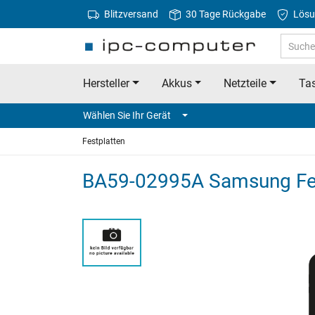
Blitzversand
30 Tage Rückgabe
Lösu
Hersteller
Akkus
Netzteile
Tas
Wählen Sie Ihr Gerät
Festplatten
BA59-02995A Samsung F