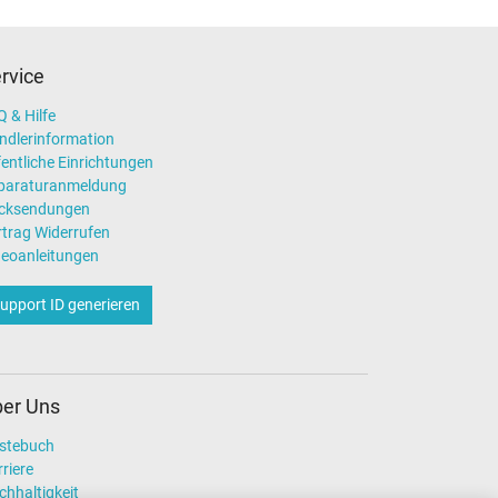
rvice
 & Hilfe
ndlerinformation
entliche Einrichtungen
paraturanmeldung
cksendungen
rtrag Widerrufen
deoanleitungen
upport ID generieren
er Uns
stebuch
riere
chhaltigkeit