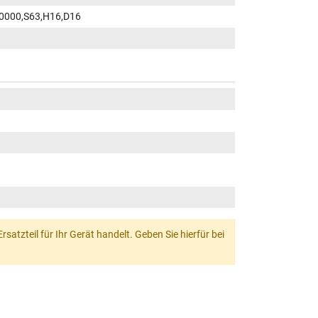
000,S63,H16,D16
atzteil für Ihr Gerät handelt. Geben Sie hierfür bei