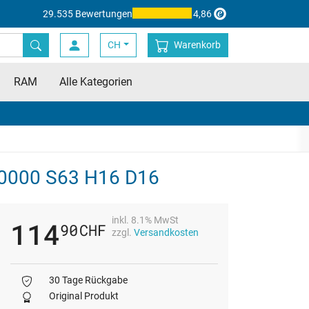
29.535 Bewertungen
4,86
CH
Warenkorb
RAM
Alle Kategorien
0000 S63 H16 D16
inkl. 8.1% MwSt
114
90
CHF
zzgl.
Versandkosten
30 Tage Rückgabe
Original Produkt