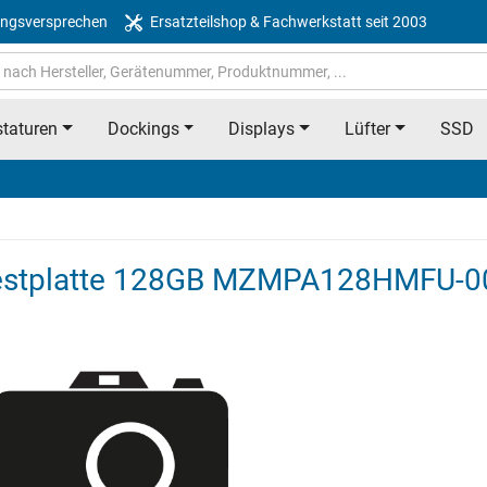
ngsversprechen
Ersatzteilshop & Fachwerkstatt seit 2003
taturen
Dockings
Displays
Lüfter
SSD
estplatte 128GB MZMPA128HMFU-0