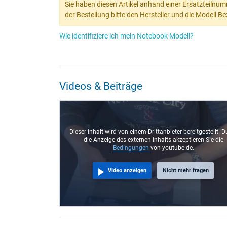
Sie haben diesen Artikel anhand einer Ersatzteilnum
der Bestellung bitte den Hersteller und die Modell 
Wie identifiziere ich mein Notebook Modell?
Videos & Beiträge
Dieser Inhalt wird von einem Drittanbieter bereitgestellt. D
die Anzeige des externen Inhalts akzeptieren Sie die
Bedingungen
von youtube.de.
Video anzeigen
Nicht mehr fragen