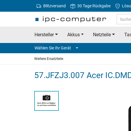
Blitzversand
30 Tage Rückgabe
Lösu
Hersteller
Akkus
Netzteile
Tas
Wählen Sie Ihr Gerät
Weitere Ersatzteile
57.JFZJ3.007 Acer IC.DM