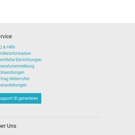
rvice
 & Hilfe
ndlerinformation
entliche Einrichtungen
paraturanmeldung
cksendungen
rtrag Widerrufen
deoanleitungen
upport ID generieren
er Uns