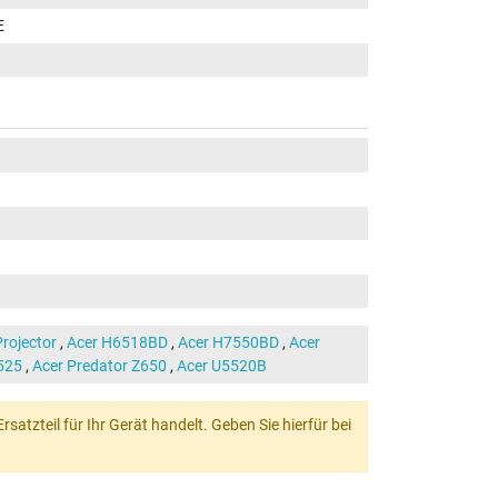
E
rojector
,
Acer H6518BD
,
Acer H7550BD
,
Acer
525
,
Acer Predator Z650
,
Acer U5520B
atzteil für Ihr Gerät handelt. Geben Sie hierfür bei