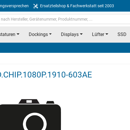
ngsversprechen
Ersatzteilshop & Fachwerkstatt seit 2003
taturen
Dockings
Displays
Lüfter
SSD
D.CHIP.1080P.1910-603AE