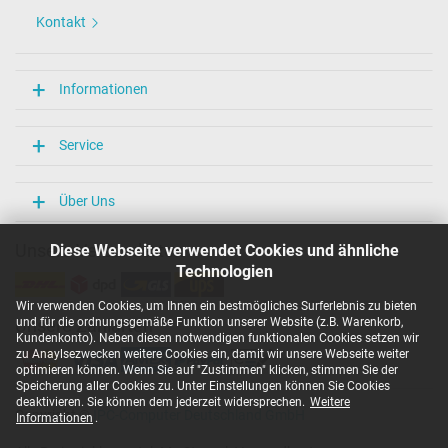
Kontakt
Informationen
Service
Über Uns
Unsere Versandarten
Diese Webseite verwendet Cookies und ähnliche
Technologien
Wir verwenden Cookies, um Ihnen ein bestmögliches Surferlebnis zu bieten
und für die ordnungsgemäße Funktion unserer Website (z.B. Warenkorb,
Unsere Zahlarten
Kundenkonto). Neben diesen notwendigen funktionalen Cookies setzen wir
zu Anaylsezwecken weitere Cookies ein, damit wir unsere Webseite weiter
optimieren können. Wenn Sie auf "Zustimmen" klicken, stimmen Sie der
Speicherung aller Cookies zu. Unter Einstellungen können Sie Cookies
deaktivieren. Sie können dem jederzeit widersprechen.
Weitere
Copyright ©
IPC-Computer Deutschland GmbH
Informationen
.