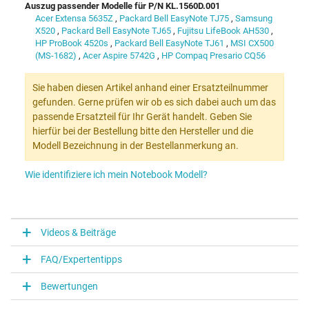
Auszug passender Modelle für P/N KL.1560D.001
Acer Extensa 5635Z
,
Packard Bell EasyNote TJ75
,
Samsung
X520
,
Packard Bell EasyNote TJ65
,
Fujitsu LifeBook AH530
,
HP ProBook 4520s
,
Packard Bell EasyNote TJ61
,
MSI CX500
(MS-1682)
,
Acer Aspire 5742G
,
HP Compaq Presario CQ56
Sie haben diesen Artikel anhand einer Ersatzteilnummer
gefunden. Gerne prüfen wir ob es sich dabei auch um das
passende Ersatzteil für Ihr Gerät handelt. Geben Sie
hierfür bei der Bestellung bitte den Hersteller und die
Modell Bezeichnung in der Bestellanmerkung an.
Wie identifiziere ich mein Notebook Modell?
Videos & Beiträge
FAQ/Expertentipps
Bewertungen