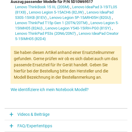
Auszug passender Modelle für P/N 5D10W69517
Lenovo ThinkBook 15 IIL (20SM)
,
Lenovo IdeaPad 3-15ITL05
(81X8)
,
Lenovo Legion 5-15ACH6 (82JW)
,
Lenovo IdeaPad
530S-15IKB (81EV)
,
Lenovo Legion 5P-15ARH05H (82GU)
,
Lenovo ThinkPad T15p Gen 1 (20TN/20TM)
,
Lenovo Legion 5-
15IMH05 (82AU)
,
Lenovo Legion Y540-15IRH-PG0 (81SY)
,
Lenovo ThinkPad P53s (20N6/20N7)
,
Lenovo IdeaPad Creator
5-15IMH05 (82D4)
Sie haben diesen Artikel anhand einer Ersatzteilnummer
gefunden. Gerne prüfen wir ob es sich dabei auch um das
passende Ersatzteil für Ihr Gerät handelt. Geben Sie
hierfür bei der Bestellung bitte den Hersteller und die
Modell Bezeichnung in der Bestellanmerkung an.
Wie identifiziere ich mein Notebook Modell?
Videos & Beiträge
FAQ/Expertentipps