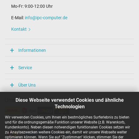
Mo-Fr: 9:00-12:00 Uhr
E-Mail:
info@ipc-computer.de
Kontakt
Informationen
Service
Über Uns
Diese Webseite verwendet Cookies und ähnliche
Unsere Versandarten
Technologien
Wir verwenden Cookies, um Ihnen ein bestmögliches Surferlebnis zu bieten
und für die ordnungsgemäße Funktion unserer Website (z.B. Warenkorb,
Unsere Zahlarten
Kundenkonto). Neben diesen notwendigen funktionalen Cookies setzen wir
zu Anaylsezwecken weitere Cookies ein, damit wir unsere Webseite weiter
optimieren können. Wenn Sie auf "Zustimmen" klicken, stimmen Sie der