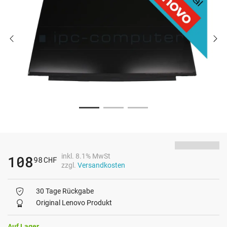
inkl. 8.1% MwSt
108
98
CHF
zzgl.
Versandkosten
30 Tage Rückgabe
Original Lenovo Produkt
Auf Lager.