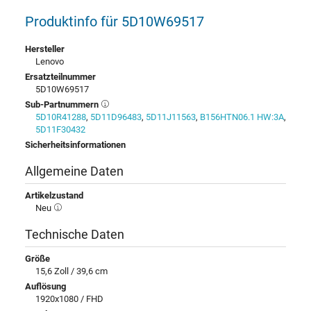
Produktinfo für 5D10W69517
Hersteller
Lenovo
Ersatzteilnummer
5D10W69517
Sub-Partnummern
5D10R41288
,
5D11D96483
,
5D11J11563
,
B156HTN06.1 HW:3A
,
5D11F30432
Sicherheitsinformationen
Allgemeine Daten
Artikelzustand
Neu
Technische Daten
Größe
15,6 Zoll / 39,6 cm
Auflösung
1920x1080 / FHD