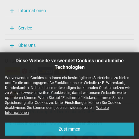
Informationen
Service
Über Uns
Unsere Versandarten
Diese Webseite verwendet Cookies und ähnliche
Technologien
Wir verwenden Cookies, um Ihnen ein bestmögliches Surferlebnis zu bieten
und für die ordnungsgemäße Funktion unserer Website (z.B. Warenkorb,
Unsere Zahlarten
Kundenkonto). Neben diesen notwendigen funktionalen Cookies setzen wir
zu Anaylsezwecken weitere Cookies ein, damit wir unsere Webseite weiter
optimieren können. Wenn Sie auf "Zustimmen" klicken, stimmen Sie der
Speicherung aller Cookies zu. Unter Einstellungen können Sie Cookies
deaktivieren. Sie können dem jederzeit widersprechen.
Weitere
Copyright ©
IPC-Computer Deutschland GmbH
Informationen
.
Alle Preise inkl. gesetzl. MwSt. zzgl. Versandkosten
Zustimmen