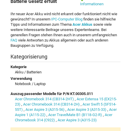
Batterie Gesetz erfüllt
Informationen
Ihr neuer Acer Akku wird nicht erkannt oder funktioniert nicht wie
gewünscht? In unserem
IPC-Computer Blog
finden sie hilfreiche
Tipps und Informationen zum Thema
Acer Akkus
sowie viele
weitere Interessante Beitrage unseres Expertenteams. Bei
generellen Fragen stehen Ihnen auch in unserem umfangreichen
FAQ
viele Antworten zu Akkus allgemein oder auch anderen
Baugruppen zu Verfügung.
Kategorisierung
Kategorie
Akku / Batterien
Verwendung
Notebook / Laptop
Auszug passender Modelle für P/N KT.00305.011
Acer Chromebook 314 (CB314-2HT)
,
Acer Extensa 15 (EX215-
23)
,
Acer Chromebook 314 (CB314-2H)
,
Acer Swift 5 (SF514-
55T)
,
Acer Aspire 3 (A315-56)
,
Acer Aspire 3 (A315-33)
,
Acer
Aspire 1 (A115-22)
,
Acer TravelMate B1 (B118-G2-R)
,
Acer
Chromebook 314 (C922)
,
Acer Aspire 3 (A315-23)