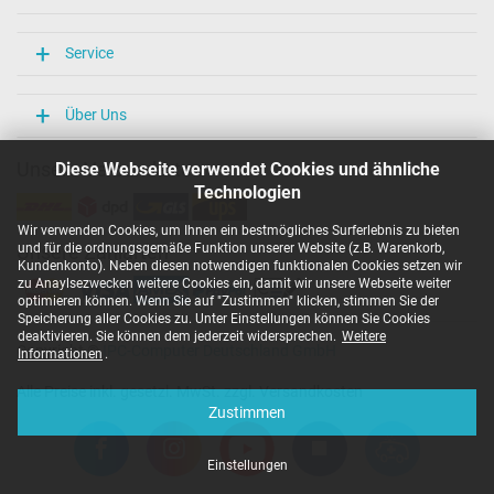
Service
Über Uns
Unsere Versandarten
Diese Webseite verwendet Cookies und ähnliche
Technologien
Wir verwenden Cookies, um Ihnen ein bestmögliches Surferlebnis zu bieten
und für die ordnungsgemäße Funktion unserer Website (z.B. Warenkorb,
Unsere Zahlarten
Kundenkonto). Neben diesen notwendigen funktionalen Cookies setzen wir
zu Anaylsezwecken weitere Cookies ein, damit wir unsere Webseite weiter
optimieren können. Wenn Sie auf "Zustimmen" klicken, stimmen Sie der
Speicherung aller Cookies zu. Unter Einstellungen können Sie Cookies
deaktivieren. Sie können dem jederzeit widersprechen.
Weitere
Copyright ©
IPC-Computer Deutschland GmbH
Informationen
.
Alle Preise inkl. gesetzl. MwSt. zzgl. Versandkosten
Zustimmen
Einstellungen