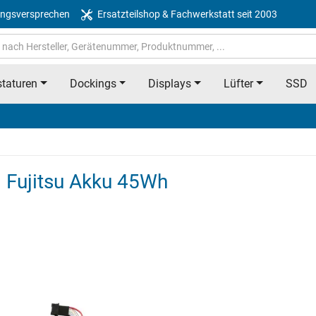
ngsversprechen
Ersatzteilshop & Fachwerkstatt seit 2003
taturen
Dockings
Displays
Lüfter
SSD
 Fujitsu Akku 45Wh