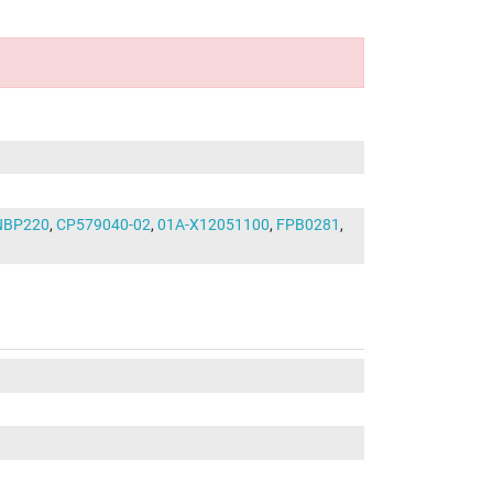
BP220
,
CP579040-02
,
01A-X12051100
,
FPB0281
,