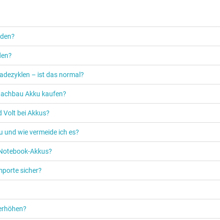
rden?
den?
adezyklen – ist das normal?
n Nachbau Akku kaufen?
 Volt bei Akkus?
u und wie vermeide ich es?
s Notebook-Akkus?
mporte sicher?
 erhöhen?