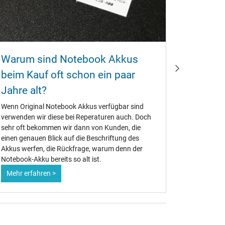
Warum sind Notebook Akkus
Wie ka
beim Kauf oft schon ein paar
Akku w
Jahre alt?
Ob alt ode
Notebook-A
Wenn Original Notebook Akkus verfügbar sind
Deshalb is
verwenden wir diese bei Reperaturen auch. Doch
Maßnahmen
sehr oft bekommen wir dann von Kunden, die
maximiere
einen genauen Blick auf die Beschriftung des
Akkus werfen, die Rückfrage, warum denn der
Notebook-Akku bereits so alt ist.
Mehr erfahren >
Mehr erf