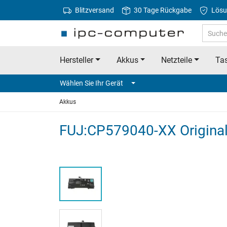
Blitzversand
30 Tage Rückgabe
Lösu
Hersteller
Akkus
Netzteile
Tas
Wählen Sie Ihr Gerät
Akkus
FUJ:CP579040-XX Original