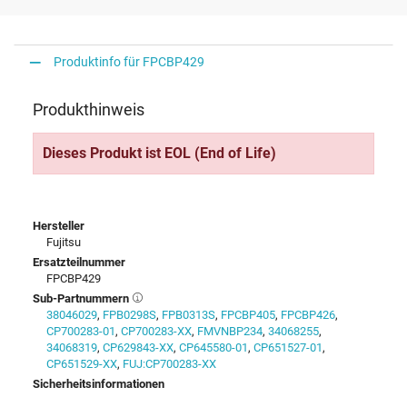
Produktinfo für FPCBP429
Produkthinweis
Dieses Produkt ist EOL (End of Life)
Hersteller
Fujitsu
Ersatzteilnummer
FPCBP429
Sub-Partnummern
38046029
,
FPB0298S
,
FPB0313S
,
FPCBP405
,
FPCBP426
,
CP700283-01
,
CP700283-XX
,
FMVNBP234
,
34068255
,
34068319
,
CP629843-XX
,
CP645580-01
,
CP651527-01
,
CP651529-XX
,
FUJ:CP700283-XX
Sicherheitsinformationen