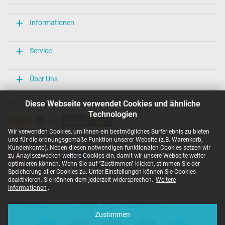
Informationen
Service
Über Uns
Unsere Versandarten
Diese Webseite verwendet Cookies und ähnliche
Technologien
Wir verwenden Cookies, um Ihnen ein bestmögliches Surferlebnis zu bieten
und für die ordnungsgemäße Funktion unserer Website (z.B. Warenkorb,
Unsere Zahlarten
Kundenkonto). Neben diesen notwendigen funktionalen Cookies setzen wir
zu Anaylsezwecken weitere Cookies ein, damit wir unsere Webseite weiter
optimieren können. Wenn Sie auf "Zustimmen" klicken, stimmen Sie der
Speicherung aller Cookies zu. Unter Einstellungen können Sie Cookies
deaktivieren. Sie können dem jederzeit widersprechen.
Weitere
Copyright ©
IPC-Computer Deutschland GmbH
Informationen
.
Alle Preise inkl. gesetzl. MwSt. zzgl. Versandkosten
Zustimmen