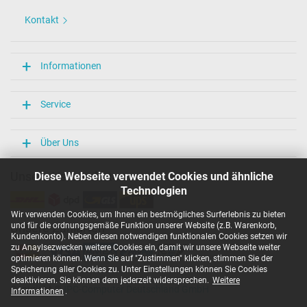
Kontakt
Informationen
Service
Über Uns
Unsere Versandarten
Diese Webseite verwendet Cookies und ähnliche
Technologien
Wir verwenden Cookies, um Ihnen ein bestmögliches Surferlebnis zu bieten
und für die ordnungsgemäße Funktion unserer Website (z.B. Warenkorb,
Unsere Zahlarten
Kundenkonto). Neben diesen notwendigen funktionalen Cookies setzen wir
zu Anaylsezwecken weitere Cookies ein, damit wir unsere Webseite weiter
optimieren können. Wenn Sie auf "Zustimmen" klicken, stimmen Sie der
Speicherung aller Cookies zu. Unter Einstellungen können Sie Cookies
deaktivieren. Sie können dem jederzeit widersprechen.
Weitere
Copyright ©
IPC-Computer Deutschland GmbH
Informationen
.