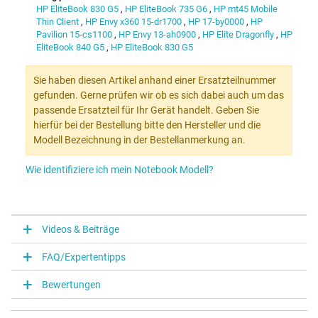
HP EliteBook 830 G5
,
HP EliteBook 735 G6
,
HP mt45 Mobile
Thin Client
,
HP Envy x360 15-dr1700
,
HP 17-by0000
,
HP
Pavilion 15-cs1100
,
HP Envy 13-ah0900
,
HP Elite Dragonfly
,
HP
EliteBook 840 G5
,
HP EliteBook 830 G5
Sie haben diesen Artikel anhand einer Ersatzteilnummer
gefunden. Gerne prüfen wir ob es sich dabei auch um das
passende Ersatzteil für Ihr Gerät handelt. Geben Sie
hierfür bei der Bestellung bitte den Hersteller und die
Modell Bezeichnung in der Bestellanmerkung an.
Wie identifiziere ich mein Notebook Modell?
Videos & Beiträge
FAQ/Expertentipps
Bewertungen