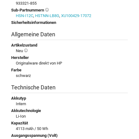
933321-855
Sub-Partnummern
HSN-I12C
,
HSTNN-LB8G
,
XU100429-17072
Sicherheitsinformationen
Allgemeine Daten
Artikelzustand
Neu
Hersteller
Originalware direkt von HP
Farbe
schwarz
Technische Daten
Akkutyp
Intern
Akkutechnologie
Li-Ion
Kapazität
4113 mAh / 50 Wh
Ausgangsspannung (Volt)