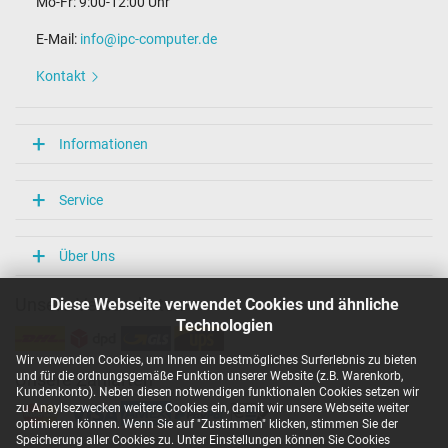
Mo-Fr: 9:00-12:00 Uhr
E-Mail:
info@ipc-computer.de
Kontakt
Informationen
Service
Über Uns
Diese Webseite verwendet Cookies und ähnliche
Unsere Versandarten
Technologien
Wir verwenden Cookies, um Ihnen ein bestmögliches Surferlebnis zu bieten
und für die ordnungsgemäße Funktion unserer Website (z.B. Warenkorb,
Unsere Zahlarten
Kundenkonto). Neben diesen notwendigen funktionalen Cookies setzen wir
zu Anaylsezwecken weitere Cookies ein, damit wir unsere Webseite weiter
optimieren können. Wenn Sie auf "Zustimmen" klicken, stimmen Sie der
Speicherung aller Cookies zu. Unter Einstellungen können Sie Cookies