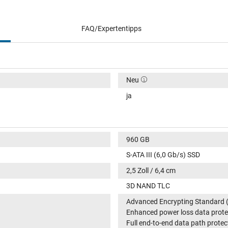
FAQ/Expertentipps
Neu
ja
960 GB
S-ATA III (6,0 Gb/s) SSD
2,5 Zoll / 6,4 cm
3D NAND TLC
Advanced Encrypting Standard (
Enhanced power loss data prote
Full end-to-end data path protec