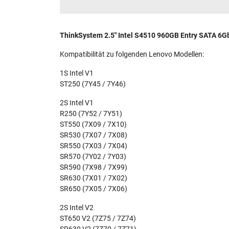
ThinkSystem 2.5" Intel S4510 960GB Entry SATA 6
Kompatibilität zu folgenden Lenovo Modellen:
1S Intel V1
ST250 (7Y45 / 7Y46)
2S Intel V1
R250 (7Y52 / 7Y51)
ST550 (7X09 / 7X10)
SR530 (7X07 / 7X08)
SR550 (7X03 / 7X04)
SR570 (7Y02 / 7Y03)
SR590 (7X98 / 7X99)
SR630 (7X01 / 7X02)
SR650 (7X05 / 7X06)
2S Intel V2
ST650 V2 (7Z75 / 7Z74)
SR630 V2 (7Z70 / 7Z71)