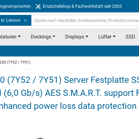
ngsversprechen
Ersatzteilshop & Fachwerkstatt seit 2003
 in: Lenovo
taturen
Dockings
Displays
Lüfter
SSD
250 (7Y52 / 7Y51)
 (7Y52 / 7Y51) Server Festplatte 
II (6,0 Gb/s) AES S.M.A.R.T. support F
nhanced power loss data protection i