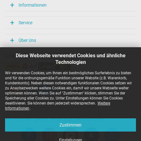
Weitere Daten
Informationen
Überlast-, kurzschluss- und überhitzungsgeschützt
Ja
Service
Prüfsiegel
CCC
CE
Über Uns
N
NOM NYCE
Diese Webseite verwendet Cookies und ähnliche
Unsere Versandarten
PCT
Technologien
PSE
Singapore Safety Mark
Wir verwenden Cookies, um Ihnen ein bestmögliches Surferlebnis zu bieten
TÜV Argentina Certificado
und für die ordnungsgemäße Funktion unserer Website (z.B. Warenkorb,
Unsere Zahlarten
TÜV Geprüfte Sicherheit
Kundenkonto). Neben diesen notwendigen funktionalen Cookies setzen wir
UL Listed
zu Anaylsezwecken weitere Cookies ein, damit wir unsere Webseite weiter
UL Nachhaltigkeit
optimieren können. Wenn Sie auf "Zustimmen" klicken, stimmen Sie der
Speicherung aller Cookies zu. Unter Einstellungen können Sie Cookies
Kategorisierung
deaktivieren. Sie können dem jederzeit widersprechen.
Weitere
Copyright ©
IPC-Computer Deutschland GmbH
Informationen
.
Kategorie
Alle Preise inkl. gesetzl. MwSt. zzgl. Versandkosten
Netzteil
Zustimmen
Verwendung
Notebook / Laptop
Einstellungen