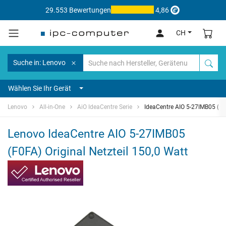
29.553 Bewertungen
4,86
CH
Suche in: Lenovo
Wählen Sie Ihr Gerät
Lenovo
All-in-One
AiO IdeaCentre Serie
IdeaCentre AIO 5-27IMB05 (F
Lenovo IdeaCentre AIO 5-27IMB05
(F0FA) Original Netzteil 150,0 Watt