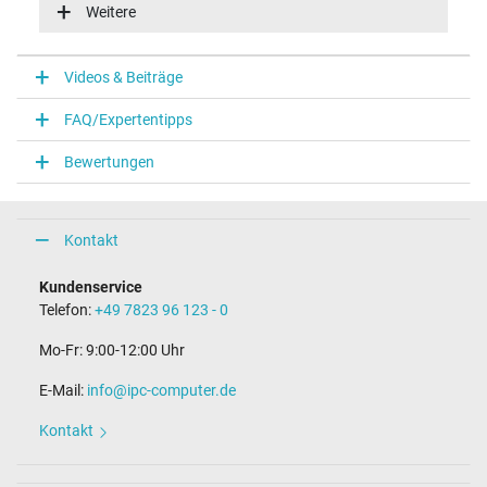
100-240V / 50-60Hz
Weitere
Energieeffizienz
V
Funktions-LED
Videos & Beiträge
Funktions-LED im Gehäuse
FAQ/Expertentipps
Notebook Stecker
Bewertungen
Steckertyp / -form
Slim Tip / 180° gerade
Steckerlänge (mm)
11,5 mm
Kontakt
Steckerdurchmesser außen / innen
11,0 mm / 3,0 mm
Kundenservice
Stift im Stecker
Telefon:
+49 7823 96 123 - 0
Ja
Länge Anschlusskabel (m) (ca.)
Mo-Fr: 9:00-12:00 Uhr
1.75 m
E-Mail:
info@ipc-computer.de
Maße
Kontakt
Länge / Breite / Höhe
160 mm / 80 mm / 42 mm