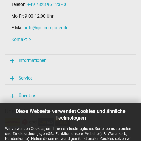
Telefon:
+49 7823 96 123 - 0
Mo-Fr: 9:00-12:00 Uhr
E-Mail:
info@ipc-computer.de
Kontakt
Informationen
Service
Über Uns
Unsere Versandarten
Diese Webseite verwendet Cookies und ähnliche
Technologien
Wir verwenden Cookies, um Ihnen ein bestmögliches Surferlebnis zu bieten
und für die ordnungsgemäße Funktion unserer Website (z.B. Warenkorb,
Unsere Zahlarten
Kundenkonto). Neben diesen notwendigen funktionalen Cookies setzen wir