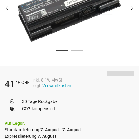
inkl. 8.1% MwSt
41
40
CHF
zzgl.
Versandkosten
30 Tage Rückgabe
CO2-kompensiert
Auf Lager.
Standardlieferung
7. August - 7. August
Expresslieferung
7. August