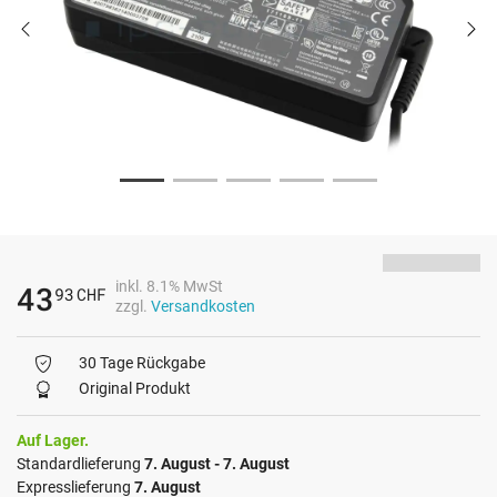
inkl. 8.1% MwSt
43
93
CHF
zzgl.
Versandkosten
30 Tage Rückgabe
Original Produkt
Auf Lager.
Standardlieferung
7. August - 7. August
Expresslieferung
7. August