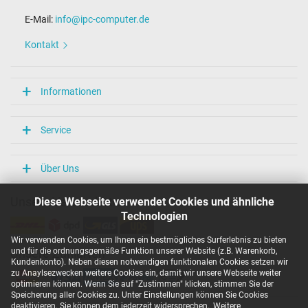
1.45 m
E-Mail:
info@ipc-computer.de
Maße
Kontakt
Länge / Breite / Höhe
140 mm / 64 mm / 25 mm
Weitere Daten
Informationen
Überlast-, kurzschluss- und überhitzungsgeschützt
Ja
Service
Prüfsiegel
CE
TÜV Geprüfte Sicherheit
Über Uns
Kategorisierung
Diese Webseite verwendet Cookies und ähnliche
Unsere Versandarten
Technologien
Kategorie
Netzteil
Wir verwenden Cookies, um Ihnen ein bestmögliches Surferlebnis zu bieten
Verwendung
und für die ordnungsgemäße Funktion unserer Website (z.B. Warenkorb,
Unsere Zahlarten
Notebook / Laptop
Kundenkonto). Neben diesen notwendigen funktionalen Cookies setzen wir
zu Anaylsezwecken weitere Cookies ein, damit wir unsere Webseite weiter
optimieren können. Wenn Sie auf "Zustimmen" klicken, stimmen Sie der
Speicherung aller Cookies zu. Unter Einstellungen können Sie Cookies
deaktivieren. Sie können dem jederzeit widersprechen.
Weitere