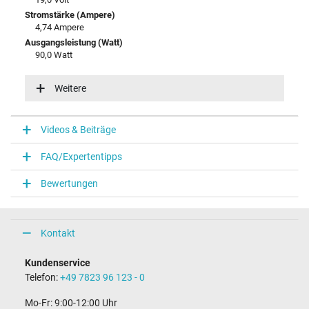
Stromstärke (Ampere)
4,74 Ampere
Ausgangsleistung (Watt)
90,0 Watt
Eingangsspannung
100-240V / 50-60Hz
Weitere
Energieeffizienz
VI
Funktions-LED
Videos & Beiträge
Funktions-LED im Gehäuse
FAQ/Expertentipps
Notebook Stecker
Bewertungen
Steckertyp / -form
rund / 180° gerade
Steckerlänge (mm)
11,0 mm
Kontakt
Steckerdurchmesser außen / innen
5,5 mm / 2,5 mm
Kundenservice
Stift im Stecker
Telefon:
+49 7823 96 123 - 0
Nein
Länge Anschlusskabel (m) (ca.)
Mo-Fr: 9:00-12:00 Uhr