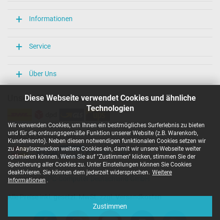
Weitere Daten
Informationen
Überlast-, kurzschluss- und überhitzungsgeschützt
Ja
Service
Prüfsiegel
CCC
CE
Über Uns
EAC
IRAM
Unsere Versandarten
Diese Webseite verwendet Cookies und ähnliche
N
Technologien
NOM NYCE
PCT
Wir verwenden Cookies, um Ihnen ein bestmögliches Surferlebnis zu bieten
PSE
und für die ordnungsgemäße Funktion unserer Website (z.B. Warenkorb,
Unsere Zahlarten
SEC
Kundenkonto). Neben diesen notwendigen funktionalen Cookies setzen wir
Singapore Safety Mark
zu Anaylsezwecken weitere Cookies ein, damit wir unsere Webseite weiter
TÜV Argentina Certificado
optimieren können. Wenn Sie auf "Zustimmen" klicken, stimmen Sie der
TÜV Geprüfte Sicherheit
Speicherung aller Cookies zu. Unter Einstellungen können Sie Cookies
UKCA
deaktivieren. Sie können dem jederzeit widersprechen.
Weitere
Copyright ©
IPC-Computer Deutschland GmbH
UL Listed
Informationen
.
Ukraine Safety
Alle Preise inkl. gesetzl. MwSt. zzgl. Versandkosten
Kategorisierung
Zustimmen