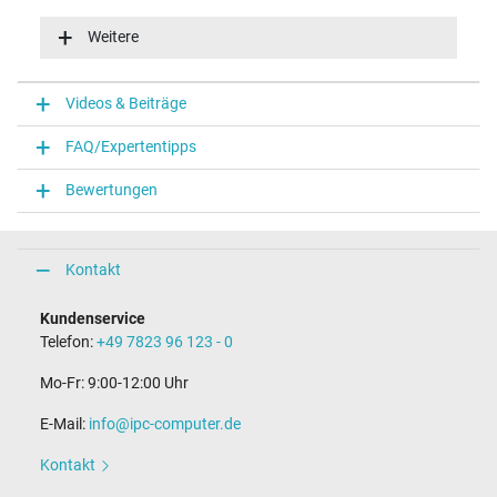
Eingangsspannung
100-240V / 50-60Hz
Weitere
Energieeffizienz
VI
Funktions-LED
Videos & Beiträge
Funktions-LED im Stecker
FAQ/Expertentipps
Notebook Stecker
Bewertungen
Steckertyp / -form
rund / 180° gerade
Steckerlänge (mm)
9,5 mm
Kontakt
Steckerdurchmesser außen / innen
4,5 mm / 2,9 mm
Kundenservice
Stift im Stecker
Telefon:
+49 7823 96 123 - 0
Ja
Länge Anschlusskabel (m) (ca.)
Mo-Fr: 9:00-12:00 Uhr
1.75 m
E-Mail:
info@ipc-computer.de
Maße
Kontakt
Länge / Breite / Höhe
106 mm / 47 mm / 29 mm