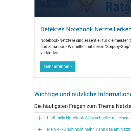
Weitere Daten
Überlast-, kurzschluss- und überhitzungsgeschützt
Defektes Notebook Netzteil erke
Prüfsiegel
Notebook-Netzteile sind essentiell für die meisten 
und zuhause. - Wir helfen mit dieser "Step-by-Step
verhindern.
Mehr erfahren >
Wichtige und nützliche Informatio
Die häufigsten Fragen zum Thema Netztei
Lädt mein Notebook-Akku schneller mit einem s
Mein Akku lädt nicht mehr. Kann das am Netzte