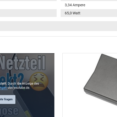
3,34 Ampere
65,0 Watt
100-240V / 50-60Hz
VI
Funktions-LED im Stecker
rund / 180° gerade
9,5 mm
4,5 mm / 2,9 mm
Ja
stellt. Durch die Anzeige des
ungen
von youtube.de.
1.75 m
ehr fragen
106 mm / 47 mm / 29 mm