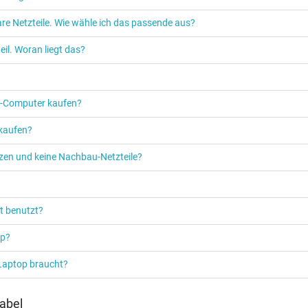
re Netzteile. Wie wähle ich das passende aus?
Netzteil
il. Woran liegt das?
Notebook / Laptop
PC‑Computer kaufen?
 kaufen?
etzen und keine Nachbau-Netzteile?
t benutzt?
op?
 Laptop braucht?
abel