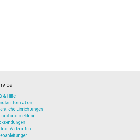
rvice
 & Hilfe
ndlerinformation
entliche Einrichtungen
paraturanmeldung
cksendungen
rtrag Widerrufen
deoanleitungen