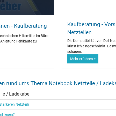
Ja
Kaufberatung - Vorsi
nnen - Kaufberatung
CCC
Netzteilen
CE
technischen Hilfsmittel im Büro
EAC
Die Kompatibilität von Dell-Ne
" Anleitung Fehlkäufe zu
IRAM
künstlich eingeschränkt. Desw
N
schauen.
NOM NYCE
Mehr erfahren >
PCT
PSE
SEC
Singapore Safety Mark
TÜV Argentina Certificado
nen rund ums Thema Notebook Netzteile / Ladek
TÜV Geprüfte Sicherheit
UKCA
le / Ladekabel
UL Listed
Ukraine Safety
tärkeren Netzteil?
il liegen?