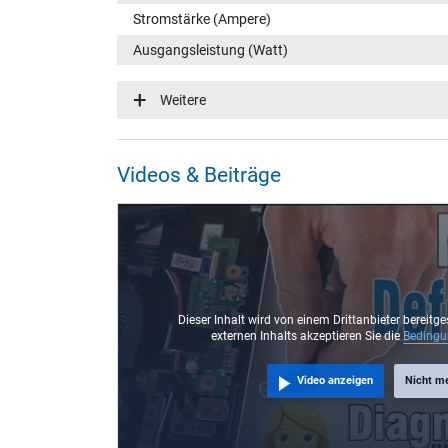
Stromstärke (Ampere)
Ausgangsleistung (Watt)
Eingangsspannung
Weitere
Energieeffizienz
Funktions-LED
Videos & Beiträge
Notebook Stecker
Steckertyp / -form
Steckerlänge (mm)
Steckerdurchmesser außen / innen
Stift im Stecker
Dieser Inhalt wird von einem Drittanbieter bereitge
externen Inhalts akzeptieren Sie die
Beding
Länge Anschlusskabel (m) (ca.)
Video anzeigen
Nicht m
Maße
Länge / Breite / Höhe