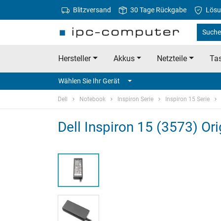
Blitzversand
30 Tage Rückgabe
Lösu
Suche 
Hersteller
Akkus
Netzteile
Tas
Wählen Sie Ihr Gerät
Dell
Notebook
Inspiron Serie
Inspiron 15 Serie
Dell Inspiron 15 (3573) Ori