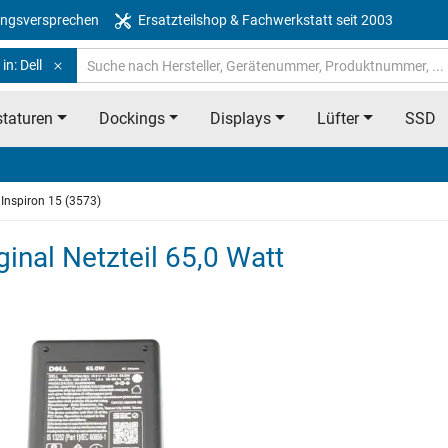
ngsversprechen
Ersatzteilshop & Fachwerkstatt seit 2003
in: Dell
taturen
Dockings
Displays
Lüfter
SSD
Inspiron 15 (3573)
ginal Netzteil 65,0 Watt