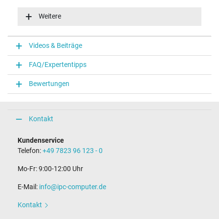
Eingangsspannung
100-240V / 50-60Hz
Weitere
Energieeffizienz
VI
Funktions-LED
Videos & Beiträge
Funktions-LED im Stecker
FAQ/Expertentipps
Notebook Stecker
Bewertungen
Steckertyp / -form
rund / 180° gerade
Steckerlänge (mm)
9,5 mm
Kontakt
Steckerdurchmesser außen / innen
4,5 mm / 2,9 mm
Kundenservice
Stift im Stecker
Telefon:
+49 7823 96 123 - 0
Ja
Länge Anschlusskabel (m) (ca.)
Mo-Fr: 9:00-12:00 Uhr
1.75 m
E-Mail:
info@ipc-computer.de
Maße
Kontakt
Länge / Breite / Höhe
106 mm / 47 mm / 29 mm