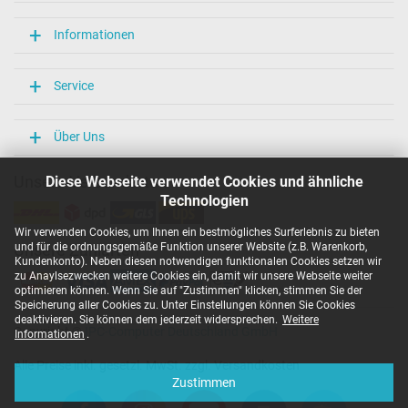
Weitere Daten
Informationen
Überlast-, kurzschluss- und überhitzungsgeschützt
Ja
Service
Prüfsiegel
CCC
CE
Über Uns
EAC
IRAM
Unsere Versandarten
Diese Webseite verwendet Cookies und ähnliche
N
Technologien
NOM NYCE
PCT
Wir verwenden Cookies, um Ihnen ein bestmögliches Surferlebnis zu bieten
PSE
und für die ordnungsgemäße Funktion unserer Website (z.B. Warenkorb,
Unsere Zahlarten
SEC
Kundenkonto). Neben diesen notwendigen funktionalen Cookies setzen wir
Singapore Safety Mark
zu Anaylsezwecken weitere Cookies ein, damit wir unsere Webseite weiter
TÜV Argentina Certificado
optimieren können. Wenn Sie auf "Zustimmen" klicken, stimmen Sie der
TÜV Geprüfte Sicherheit
Speicherung aller Cookies zu. Unter Einstellungen können Sie Cookies
UKCA
deaktivieren. Sie können dem jederzeit widersprechen.
Weitere
Copyright ©
IPC-Computer Deutschland GmbH
UL Listed
Informationen
.
Ukraine Safety
Alle Preise inkl. gesetzl. MwSt. zzgl. Versandkosten
Kategorisierung
Zustimmen