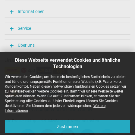
Weitere Daten
Informationen
Überlast-, kurzschluss- und überhitzungsgeschützt
Ja
Service
Prüfsiegel
CCC
CE
Über Uns
EAC
IRAM
Unsere Versandarten
Diese Webseite verwendet Cookies und ähnliche
N
Technologien
NOM NYCE
PCT
Wir verwenden Cookies, um Ihnen ein bestmögliches Surferlebnis zu bieten
PSE
und für die ordnungsgemäße Funktion unserer Website (z.B. Warenkorb,
Unsere Zahlarten
SEC
Kundenkonto). Neben diesen notwendigen funktionalen Cookies setzen wir
Singapore Safety Mark
zu Anaylsezwecken weitere Cookies ein, damit wir unsere Webseite weiter
TÜV Argentina Certificado
optimieren können. Wenn Sie auf "Zustimmen" klicken, stimmen Sie der
TÜV Geprüfte Sicherheit
Speicherung aller Cookies zu. Unter Einstellungen können Sie Cookies
UKCA
deaktivieren. Sie können dem jederzeit widersprechen.
Weitere
Copyright ©
IPC-Computer Deutschland GmbH
UL Listed
Informationen
.
Ukraine Safety
Alle Preise inkl. gesetzl. MwSt. zzgl. Versandkosten
Kategorisierung
Zustimmen