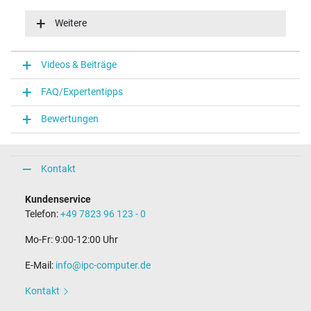
Eingangsspannung
100-240V / 50-60Hz
Weitere
Energieeffizienz
VI
Funktions-LED
Videos & Beiträge
Funktions-LED im Stecker
FAQ/Expertentipps
Notebook Stecker
Bewertungen
Steckertyp / -form
rund / 180° gerade
Steckerlänge (mm)
9,5 mm
Kontakt
Steckerdurchmesser außen / innen
4,5 mm / 2,9 mm
Kundenservice
Stift im Stecker
Telefon:
+49 7823 96 123 - 0
Ja
Länge Anschlusskabel (m) (ca.)
Mo-Fr: 9:00-12:00 Uhr
1.75 m
E-Mail:
info@ipc-computer.de
Maße
Kontakt
Länge / Breite / Höhe
106 mm / 47 mm / 29 mm