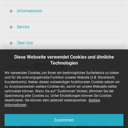
Weitere Daten
Informationen
Überlast-, kurzschluss- und überhitzungsgeschützt
Ja
Service
Prüfsiegel
CCC
CE
Über Uns
EAC
IRAM
Unsere Versandarten
Diese Webseite verwendet Cookies und ähnliche
N
Technologien
NOM NYCE
PCT
Wir verwenden Cookies, um Ihnen ein bestmögliches Surferlebnis zu bieten
PSE
und für die ordnungsgemäße Funktion unserer Website (z.B. Warenkorb,
Unsere Zahlarten
SEC
Kundenkonto). Neben diesen notwendigen funktionalen Cookies setzen wir
Singapore Safety Mark
zu Anaylsezwecken weitere Cookies ein, damit wir unsere Webseite weiter
TÜV Argentina Certificado
optimieren können. Wenn Sie auf "Zustimmen" klicken, stimmen Sie der
TÜV Geprüfte Sicherheit
Speicherung aller Cookies zu. Unter Einstellungen können Sie Cookies
UKCA
deaktivieren. Sie können dem jederzeit widersprechen.
Weitere
Copyright ©
IPC-Computer Deutschland GmbH
UL Listed
Informationen
.
Ukraine Safety
Alle Preise inkl. gesetzl. MwSt. zzgl. Versandkosten
Kategorisierung
Zustimmen