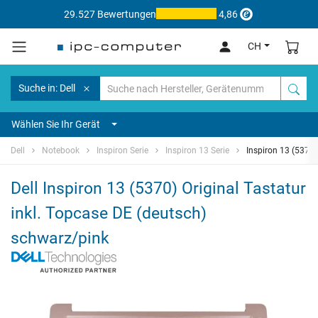
29.527 Bewertungen
4,86
CH
Suche in: Dell
Wählen Sie Ihr Gerät
Dell
Notebook
Inspiron Serie
Inspiron 13 Serie
Inspiron 13 (5370)
Dell Inspiron 13 (5370) Original Tastatur
inkl. Topcase DE (deutsch)
schwarz/pink