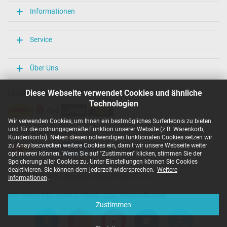
Informationen
Service
Über Uns
Unsere Versandarten
Diese Webseite verwendet Cookies und ähnliche
Technologien
Wir verwenden Cookies, um Ihnen ein bestmögliches Surferlebnis zu bieten
und für die ordnungsgemäße Funktion unserer Website (z.B. Warenkorb,
Unsere Zahlarten
Kundenkonto). Neben diesen notwendigen funktionalen Cookies setzen wir
zu Anaylsezwecken weitere Cookies ein, damit wir unsere Webseite weiter
optimieren können. Wenn Sie auf "Zustimmen" klicken, stimmen Sie der
Speicherung aller Cookies zu. Unter Einstellungen können Sie Cookies
deaktivieren. Sie können dem jederzeit widersprechen.
Weitere
Copyright ©
IPC-Computer Deutschland GmbH
Informationen
.
Alle Preise inkl. gesetzl. MwSt. zzgl. Versandkosten
Zustimmen