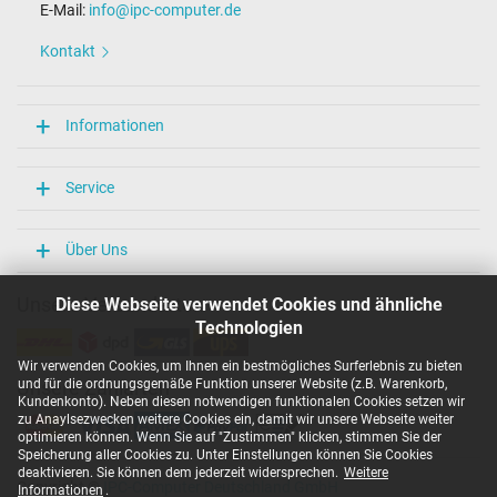
E-Mail:
info@ipc-computer.de
Maße
Kontakt
Länge / Breite / Höhe
106 mm / 65 mm / 22 mm
Weitere Daten
Informationen
Überlast-, kurzschluss- und überhitzungsgeschützt
Ja
Service
Prüfsiegel
CCC
CE
Über Uns
EAC
N
Unsere Versandarten
Diese Webseite verwendet Cookies und ähnliche
NOM NYCE
Technologien
PCT
PSE
Wir verwenden Cookies, um Ihnen ein bestmögliches Surferlebnis zu bieten
Singapore Safety Mark
und für die ordnungsgemäße Funktion unserer Website (z.B. Warenkorb,
Unsere Zahlarten
TÜV Argentina Certificado
Kundenkonto). Neben diesen notwendigen funktionalen Cookies setzen wir
TÜV Geprüfte Sicherheit
zu Anaylsezwecken weitere Cookies ein, damit wir unsere Webseite weiter
UL Listed
optimieren können. Wenn Sie auf "Zustimmen" klicken, stimmen Sie der
UL Nachhaltigkeit
Speicherung aller Cookies zu. Unter Einstellungen können Sie Cookies
Ukraine Safety
deaktivieren. Sie können dem jederzeit widersprechen.
Weitere
Copyright ©
IPC-Computer Deutschland GmbH
Informationen
.