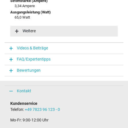
Stromstärke (Ampere)
3,34 Ampere
Ausgangsleistung (Watt)
65,0 Watt
Eingangsspannung
100-240V / 50-60Hz
Weitere
Energieeffizienz
VI
Funktions-LED
Videos & Beiträge
Funktions-LED im Stecker
FAQ/Expertentipps
Notebook Stecker
Bewertungen
Steckertyp / -form
rund / 180° gerade
Steckerlänge (mm)
12,0 mm
Kontakt
Steckerdurchmesser außen / innen
7,4 mm / 5,0 mm
Kundenservice
Stift im Stecker
Telefon:
+49 7823 96 123 - 0
Ja
Länge Anschlusskabel (m) (ca.)
Mo-Fr: 9:00-12:00 Uhr
1.75 m