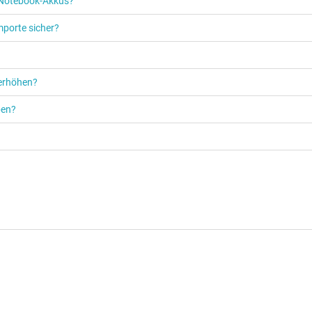
s Notebook-Akkus?
mporte sicher?
 erhöhen?
ben?