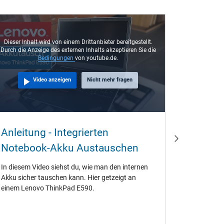
Dieser Inhalt wird von einem Drittanbieter bereitgestellt.
Durch die Anzeige des externen Inhalts akzeptieren Sie die
Bedingungen
von youtube.de.
Video anzeigen
Nicht mehr fragen
Warum 
Anleitung - Integrierten
beim K
Notebook-Akku Austauschen
Jahre a
In diesem Video siehst du, wie man den internen
Wenn Orig
Akku sicher tauschen kann. Hier getzeigt an
verwenden 
einem Lenovo ThinkPad E590.
sehr oft 
einen gena
Akkus werf