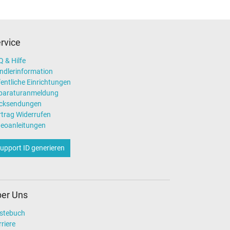
rvice
 & Hilfe
ndlerinformation
entliche Einrichtungen
paraturanmeldung
cksendungen
rtrag Widerrufen
deoanleitungen
upport ID generieren
er Uns
stebuch
riere