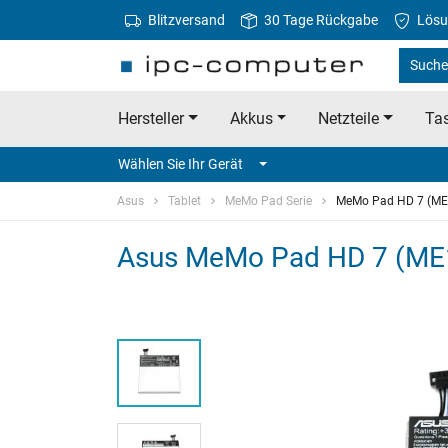
Blitzversand
30 Tage Rückgabe
Lösu
Suche
Hersteller
Akkus
Netzteile
Tas
Wählen Sie Ihr Gerät
Asus
Tablet
MeMo Pad Serie
MeMo Pad HD 7 (M
Asus MeMo Pad HD 7 (ME1