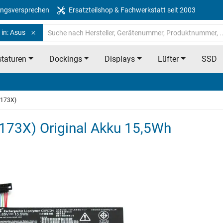
ngsversprechen
Ersatzteilshop & Fachwerkstatt seit 2003
 in: Asus
taturen
Dockings
Displays
Lüfter
SSD
E173X)
73X) Original Akku 15,5Wh