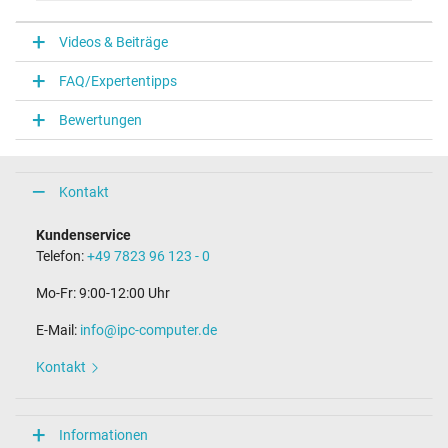
V
Videos & Beiträge
Notebook Stecker
FAQ/Expertentipps
Steckertyp / -form
USB / –
Bewertungen
Maße
Länge / Breite / Höhe
Kontakt
38 mm / 28 mm / 38 mm
Weitere Daten
Kundenservice
Telefon:
+49 7823 96 123 - 0
Überlast-, kurzschluss- und überhitzungsgeschützt
Ja
Mo-Fr: 9:00-12:00 Uhr
Prüfsiegel
CE
E-Mail:
info@ipc-computer.de
TÜV Geprüfte Sicherheit
Kontakt
Kategorisierung
Kategorie
Informationen
Netzteil