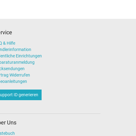
rvice
 & Hilfe
ndlerinformation
entliche Einrichtungen
paraturanmeldung
cksendungen
rtrag Widerrufen
deoanleitungen
upport ID generieren
er Uns
stebuch