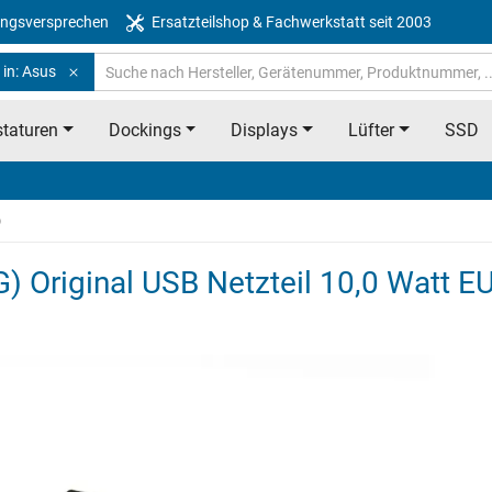
ngsversprechen
Ersatzteilshop & Fachwerkstatt seit 2003
 in: Asus
taturen
Dockings
Displays
Lüfter
SSD
)
Original USB Netzteil 10,0 Watt EU