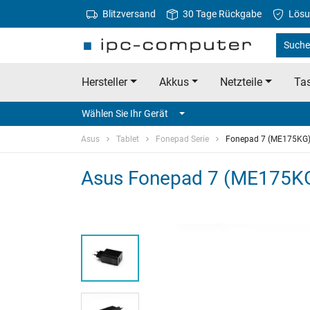
Blitzversand
30 Tage Rückgabe
Lösu
Suche
Hersteller
Akkus
Netzteile
Tas
Wählen Sie Ihr Gerät
Asus
Tablet
Fonepad Serie
Fonepad 7 (ME175KG
Asus Fonepad 7 (ME175KG) 