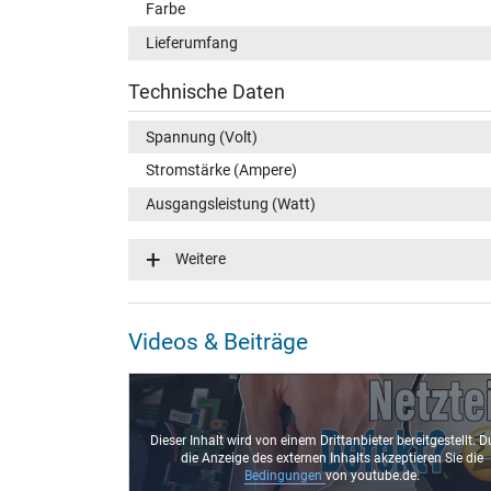
Farbe
Lieferumfang
Technische Daten
Spannung (Volt)
Stromstärke (Ampere)
Ausgangsleistung (Watt)
Eingangsspannung
Weitere
Energieeffizienz
Notebook Stecker
Videos & Beiträge
Steckertyp / -form
Maße
Dieser Inhalt wird von einem Drittanbieter bereitgestellt. D
Länge / Breite / Höhe
die Anzeige des externen Inhalts akzeptieren Sie die
Bedingungen
von youtube.de.