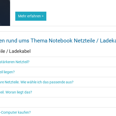
Ja
Mehr erfahren >
Unterstützt Quick Charging 2.0
CE
TÜV Geprüfte Sicherheit
nen rund ums Thema Notebook Netzteile / Ladek
le / Ladekabel
tärkeren Netzteil?
Netzteil
il liegen?
Notebook / Laptop
re Netzteile. Wie wähle ich das passende aus?
il. Woran liegt das?
PC‑Computer kaufen?