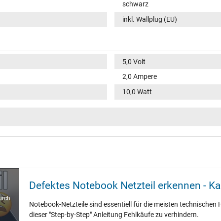
schwarz
inkl. Wallplug (EU)
5,0 Volt
2,0 Ampere
10,0 Watt
100-240V / 50-60Hz
VI
USB / –
Defektes Notebook Netzteil erkennen - K
urch
Notebook-Netzteile sind essentiell für die meisten technischen H
53 mm / 27 mm / 43 mm
dieser "Step-by-Step" Anleitung Fehlkäufe zu verhindern.