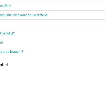
 kaufen?
etzen und keine Nachbau-Netzteile?
t benutzt?
op?
 Laptop braucht?
abel