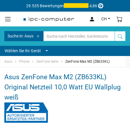
29.535 Bewertungen
4,86
CH
Suche in: Asus
Wählen Sie Ihr Gerät
Asus
Phone
ZenFone Serie
ZenFone Max M2 (ZB633KL)
Asus ZenFone Max M2 (ZB633KL)
Original Netzteil 10,0 Watt EU Wallplug
weiß