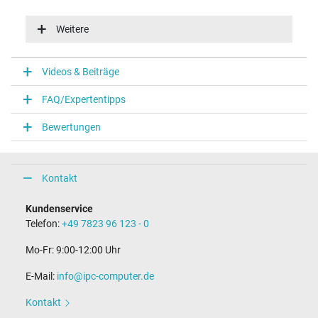
Eingangsspannung
100-240V / 50-60Hz
Weitere
Energieeffizienz
V
Videos & Beiträge
Notebook Stecker
FAQ/Expertentipps
Steckertyp / -form
eckig / –
Bewertungen
Steckerlänge (mm)
7,5 mm
Steckerdurchmesser außen / innen
– mm / 0,5 mm
Kontakt
Länge Anschlusskabel (m) (ca.)
0.95 m
Kundenservice
Telefon:
+49 7823 96 123 - 0
Maße
Mo-Fr: 9:00-12:00 Uhr
Länge / Breite / Höhe
45 mm / 27 mm / 45 mm
E-Mail:
info@ipc-computer.de
Weitere Daten
Kontakt
Überlast-, kurzschluss- und überhitzungsgeschützt