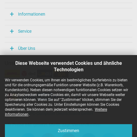
Ja
Prüfsiegel
Informationen
CE
PCT
TÜV Geprüfte Sicherheit
Service
Kategorisierung
Über Uns
Kategorie
Netzteil
Diese Webseite verwendet Cookies und ähnliche
Unsere Versandarten
Verwendung
Notebook / Laptop
Technologien
Wir verwenden Cookies, um Ihnen ein bestmögliches Surferlebnis zu bieten
und für die ordnungsgemäße Funktion unserer Website (z.B. Warenkorb,
Unsere Zahlarten
Kundenkonto). Neben diesen notwendigen funktionalen Cookies setzen wir
zu Anaylsezwecken weitere Cookies ein, damit wir unsere Webseite weiter
optimieren können. Wenn Sie auf "Zustimmen" klicken, stimmen Sie der
Speicherung aller Cookies zu. Unter Einstellungen können Sie Cookies
deaktivieren. Sie können dem jederzeit widersprechen.
Weitere
Copyright ©
IPC-Computer Deutschland GmbH
Informationen
.
Alle Preise inkl. gesetzl. MwSt. zzgl. Versandkosten
Zustimmen