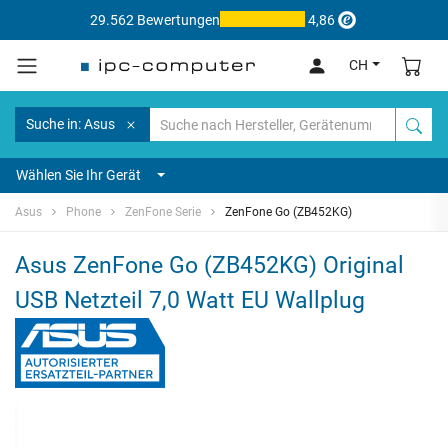
29.562 Bewertungen
4,86
CH
Suche in: Asus
Wählen Sie Ihr Gerät
Asus
Phone
ZenFone Serie
ZenFone Go (ZB452KG)
Asus ZenFone Go (ZB452KG) Original
USB Netzteil 7,0 Watt EU Wallplug