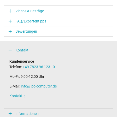
V
Videos & Beiträge
Notebook Stecker
FAQ/Expertentipps
Steckertyp / -form
USB / –
Bewertungen
Maße
Länge / Breite / Höhe
Kontakt
38 mm / 28 mm / 38 mm
Weitere Daten
Kundenservice
Telefon:
+49 7823 96 123 - 0
Überlast-, kurzschluss- und überhitzungsgeschützt
Ja
Mo-Fr: 9:00-12:00 Uhr
Prüfsiegel
CE
E-Mail:
info@ipc-computer.de
TÜV Geprüfte Sicherheit
Kontakt
Kategorisierung
Kategorie
Informationen
Netzteil