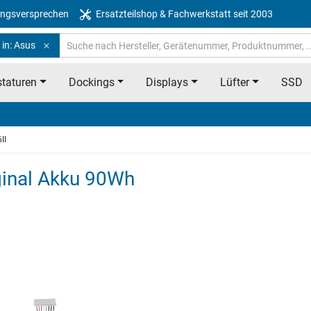
ngsversprechen
Ersatzteilshop & Fachwerkstatt seit 2003
 in: Asus
taturen
Dockings
Displays
Lüfter
SSD
II
ginal Akku 90Wh