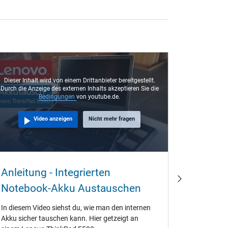
Dieser Inhalt wird von einem Drittanbieter bereitgestellt.
Durch die Anzeige des externen Inhalts akzeptieren Sie die
Bedingungen
von youtube.de.
Video anzeigen
Nicht mehr fragen
Warum 
Anleitung - Integrierten
beim K
Notebook-Akku Austauschen
Jahre a
In diesem Video siehst du, wie man den internen
Wenn Orig
Akku sicher tauschen kann. Hier getzeigt an