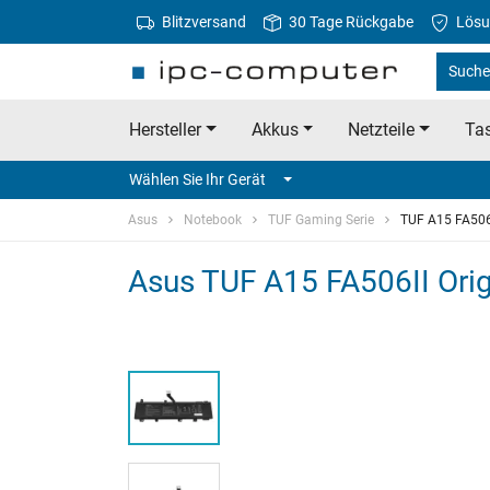
Blitzversand
30 Tage Rückgabe
Lösu
Suche
Hersteller
Akkus
Netzteile
Tas
Wählen Sie Ihr Gerät
Asus
Notebook
TUF Gaming Serie
TUF A15 FA506
Asus TUF A15 FA506II Ori