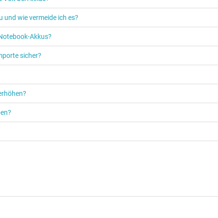
u und wie vermeide ich es?
s Notebook-Akkus?
mporte sicher?
 erhöhen?
ben?