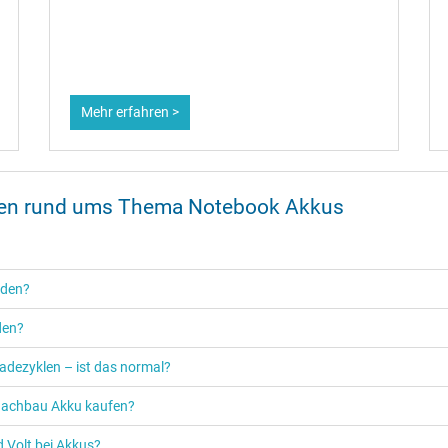
Mehr erfahren >
onen rund ums Thema Notebook Akkus
rden?
den?
adezyklen – ist das normal?
n Nachbau Akku kaufen?
 Volt bei Akkus?