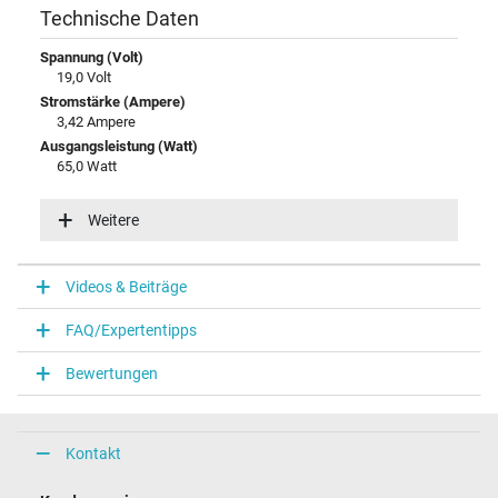
Technische Daten
Spannung (Volt)
19,0 Volt
Stromstärke (Ampere)
3,42 Ampere
Ausgangsleistung (Watt)
65,0 Watt
Eingangsspannung
100-240V / 50-60Hz
Weitere
Energieeffizienz
VI
Videos & Beiträge
Notebook Stecker
FAQ/Expertentipps
Steckertyp / -form
rund / 90° abgewinkelt
Bewertungen
Steckerlänge (mm)
11,0 mm
Steckerdurchmesser außen / innen
5,5 mm / 2,5 mm
Kontakt
Stift im Stecker
Nein