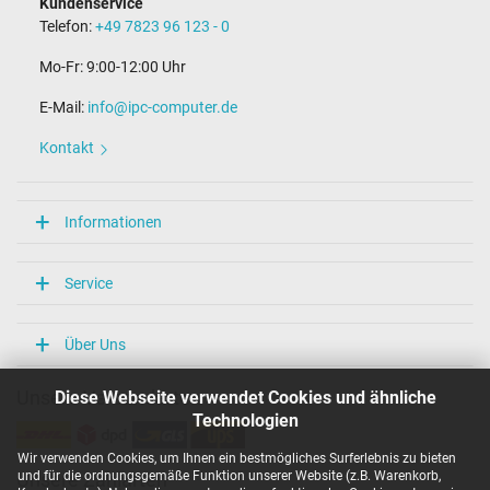
Kundenservice
Länge Anschlusskabel (m) (ca.)
Telefon:
+49 7823 96 123 - 0
2.25 m
Mo-Fr: 9:00-12:00 Uhr
Maße
E-Mail:
info@ipc-computer.de
Länge / Breite / Höhe
75 mm / 28 mm / 75 mm
Kontakt
Weitere Daten
Überlast-, kurzschluss- und überhitzungsgeschützt
Informationen
Ja
Prüfsiegel
CCC
Service
CE
EAC
IRAM
Über Uns
PSE
SEC
Diese Webseite verwendet Cookies und ähnliche
Unsere Versandarten
Singapore Safety Mark
TÜV Argentina Certificado
Technologien
TÜV Geprüfte Sicherheit
TÜV Süd
Wir verwenden Cookies, um Ihnen ein bestmögliches Surferlebnis zu bieten
UKCA
und für die ordnungsgemäße Funktion unserer Website (z.B. Warenkorb,
Unsere Zahlarten