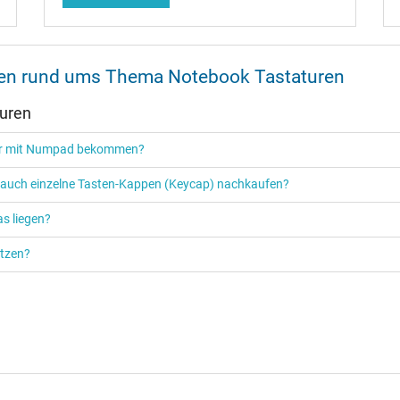
onen rund ums Thema Notebook Tastaturen
turen
tur mit Numpad bekommen?
r auch einzelne Tasten-Kappen (Keycap) nachkaufen?
s liegen?
ützen?