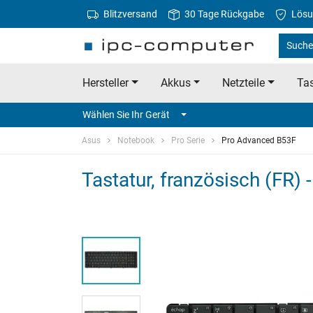
Blitzversand
30 Tage Rückgabe
Lösu
Suche
Hersteller
Akkus
Netzteile
Tas
Wählen Sie Ihr Gerät
Asus
Notebook
Pro Serie
Pro Advanced B53F
Tastatur, französisch (FR)