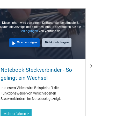
Dieser Inhalt wird von einem Drittanbieter bereitgestellt.
Durch die Anzeige des externen Inhalts akzeptieren Sie die
Bedingungen
von youtube.de.
Video anzeigen
Nicht mehr fragen
Kann i
Notebook Steckverbinder - So
einzel
gelingt ein Wechsel
Es vergeht
In diesem Video wird Beispielhaft die
uns anfräg
Funktionsweise von verschiedenen
oder auch 
Steckverbindern im Notebook gezeigt.
verkaufen
Mehr erfahren >
Mehr erf