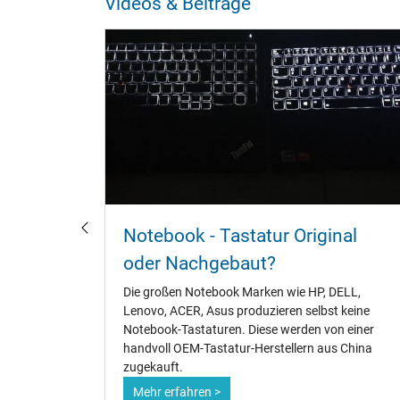
Videos & Beiträge
und
Notebook - Tastatur Original
oder Nachgebaut?
ks geht,
Die großen Notebook Marken wie HP, DELL,
 mit zu
Lenovo, ACER, Asus produzieren selbst keine
eiten. Die
Notebook-Tastaturen. Diese werden von einer
 an der
handvoll OEM-Tastatur-Herstellern aus China
zugekauft.
Mehr erfahren >