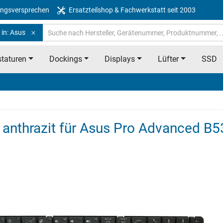
ngsversprechen
Ersatzteilshop & Fachwerkstatt seit 2003
 in: Asus
taturen
Dockings
Displays
Lüfter
SSD
 - anthrazit für Asus Pro Advanced B