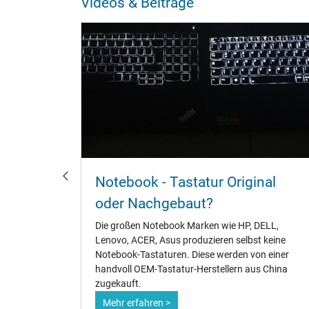
Videos & Beiträge
und
Notebook - Tastatur Original
oder Nachgebaut?
ks geht,
Die großen Notebook Marken wie HP, DELL,
 mit zu
Lenovo, ACER, Asus produzieren selbst keine
eiten. Die
Notebook-Tastaturen. Diese werden von einer
 an der
handvoll OEM-Tastatur-Herstellern aus China
zugekauft.
Mehr erfahren >