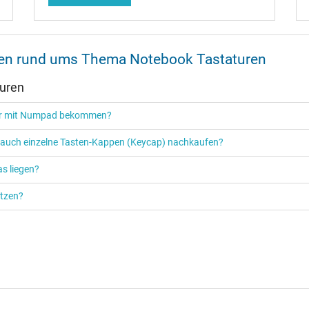
onen rund ums Thema Notebook Tastaturen
turen
tur mit Numpad bekommen?
r auch einzelne Tasten-Kappen (Keycap) nachkaufen?
s liegen?
ützen?