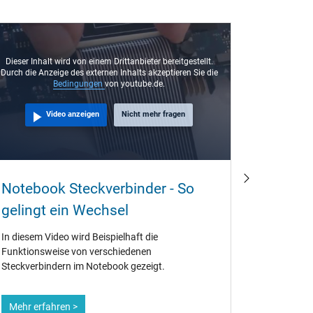
Dieser Inhalt wird von einem Drittanbieter bereitgestellt.
Durch die Anzeige des externen Inhalts akzeptieren Sie die
Bedingungen
von youtube.de.
Video anzeigen
Nicht mehr fragen
Kann i
Notebook Steckverbinder - So
einzel
gelingt ein Wechsel
Es vergeht
In diesem Video wird Beispielhaft die
uns anfräg
Funktionsweise von verschiedenen
oder auch 
Steckverbindern im Notebook gezeigt.
verkaufen
Mehr erfahren >
Mehr erf