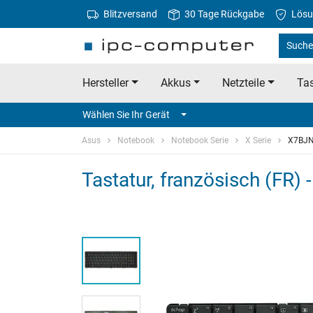
Blitzversand
30 Tage Rückgabe
Lösu
Suche
Hersteller
Akkus
Netzteile
Tas
Wählen Sie Ihr Gerät
Asus
Notebook
Notebook Serie
X Serie
X7BJ
Tastatur, französisch (FR) 