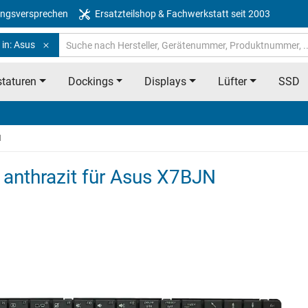
ngsversprechen
Ersatzteilshop & Fachwerkstatt seit 2003
 in: Asus
taturen
Dockings
Displays
Lüfter
SSD
N
- anthrazit für Asus X7BJN