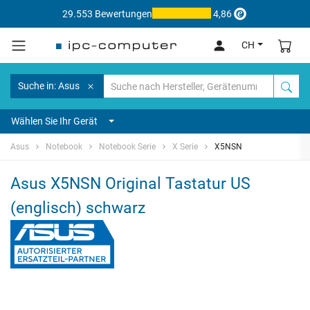
29.553 Bewertungen
4,86
CH
Suche in: Asus
Wählen Sie Ihr Gerät
Asus
Notebook
Notebook Serie
X Serie
X5NSN
Asus X5NSN Original Tastatur US
(englisch) schwarz