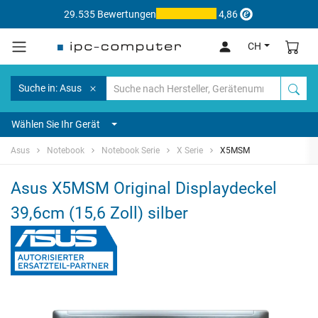
29.535 Bewertungen
4,86
CH
Suche in: Asus
Wählen Sie Ihr Gerät
Asus
Notebook
Notebook Serie
X Serie
X5MSM
Asus X5MSM Original Displaydeckel
39,6cm (15,6 Zoll) silber