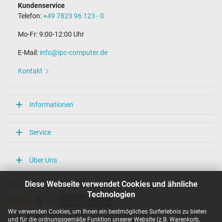
Kundenservice
Telefon:
+49 7823 96 123 - 0
Mo-Fr: 9:00-12:00 Uhr
E-Mail:
info@ipc-computer.de
Kontakt
Informationen
Service
Über Uns
Diese Webseite verwendet Cookies und ähnliche
Unsere Versandarten
Technologien
Wir verwenden Cookies, um Ihnen ein bestmögliches Surferlebnis zu bieten
und für die ordnungsgemäße Funktion unserer Website (z.B. Warenkorb,
Unsere Zahlarten