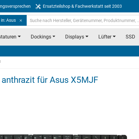
ngsversprechen
Ersatzteilshop & Fachwerkstatt seit 2003
 in: Asus
taturen
Dockings
Displays
Lüfter
SSD
F
- anthrazit für Asus X5MJF