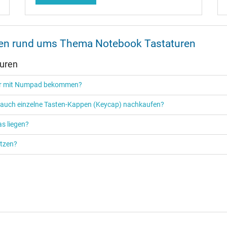
onen rund ums Thema Notebook Tastaturen
turen
tur mit Numpad bekommen?
r auch einzelne Tasten-Kappen (Keycap) nachkaufen?
s liegen?
ützen?