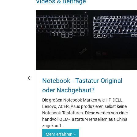
Videos & Beiträge
und
Notebook - Tastatur Original
oder Nachgebaut?
ks geht,
Die großen Notebook Marken wie HP, DELL,
 mit zu
Lenovo, ACER, Asus produzieren selbst keine
eiten. Die
Notebook-Tastaturen. Diese werden von einer
 an der
handvoll OEM-Tastatur-Herstellern aus China
zugekauft.
Mehr erfahren >