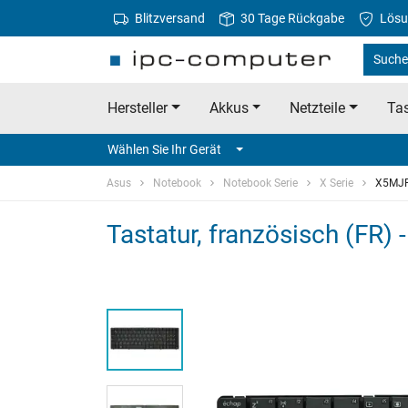
Blitzversand
30 Tage Rückgabe
Lösu
Suche
Hersteller
Akkus
Netzteile
Tas
Wählen Sie Ihr Gerät
Asus
Notebook
Notebook Serie
X Serie
X5MJ
Tastatur, französisch (FR) 