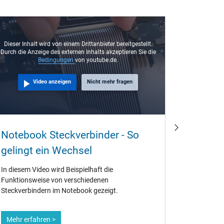
Dieser Inhalt wird von einem Drittanbieter bereitgestellt.
Durch die Anzeige des externen Inhalts akzeptieren Sie die
Bedingungen
von youtube.de.
Video anzeigen
Nicht mehr fragen
Kann i
Notebook Steckverbinder - So
einzel
gelingt ein Wechsel
Es vergeht
In diesem Video wird Beispielhaft die
uns anfräg
Funktionsweise von verschiedenen
oder auch 
Steckverbindern im Notebook gezeigt.
verkaufen
Mehr erfahren >
Mehr erf