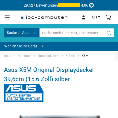
29.527 Bewertungen
4,86
CH
Suche in: Asus
Wählen Sie Ihr Gerät
Asus
Notebook
Notebook Serie
X Serie
X5M
Asus X5M Original Displaydeckel
39,6cm (15,6 Zoll) silber