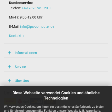
Kundenservice
Telefon:
+49 7823 96 123 - 0
Mo-Fr: 9:00-12:00 Uhr
E-Mail:
info@ipc-computer.de
Kontakt
Informationen
Service
Über Uns
Diese Webseite verwendet Cookies und ähnliche
Unsere Versandarten
Technologien
Wir verwenden Cookies, um Ihnen ein bestmögliches Surferlebnis zu bieten
und für die ordnungsgemäße Funktion unserer Website (z.B. Warenkorb,
Unsere Zahlarten