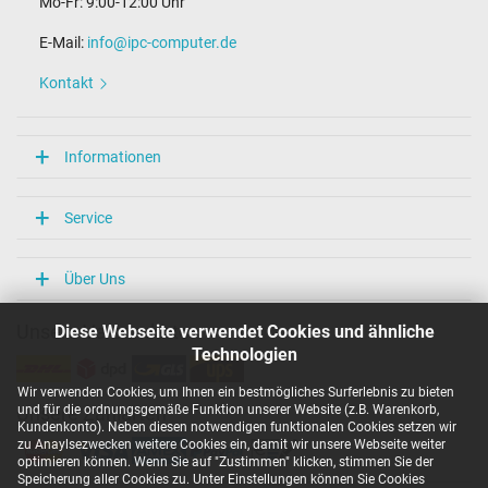
Mo-Fr: 9:00-12:00 Uhr
E-Mail:
info@ipc-computer.de
Kontakt
Informationen
Service
Über Uns
Diese Webseite verwendet Cookies und ähnliche
Unsere Versandarten
Technologien
Wir verwenden Cookies, um Ihnen ein bestmögliches Surferlebnis zu bieten
und für die ordnungsgemäße Funktion unserer Website (z.B. Warenkorb,
Unsere Zahlarten
Kundenkonto). Neben diesen notwendigen funktionalen Cookies setzen wir
zu Anaylsezwecken weitere Cookies ein, damit wir unsere Webseite weiter
optimieren können. Wenn Sie auf "Zustimmen" klicken, stimmen Sie der
Speicherung aller Cookies zu. Unter Einstellungen können Sie Cookies