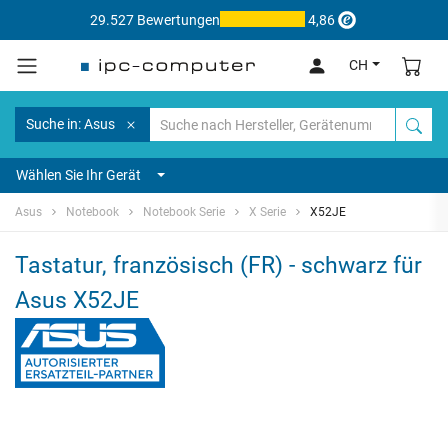
29.527 Bewertungen
4,86
CH
Suche in: Asus
Wählen Sie Ihr Gerät
Asus
Notebook
Notebook Serie
X Serie
X52JE
Tastatur, französisch (FR) - schwarz für
Asus X52JE