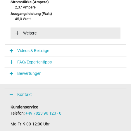
Stromstärke (Ampere)
2,37 Ampere
Ausgangsleistung (Watt)
45,0 Watt
Eingangsspannung
100-240V / 50-60Hz
Weitere
Energieeffizienz
V
Videos & Beiträge
Notebook Stecker
FAQ/Expertentipps
Steckertyp / -form
rund / 90° abgewinkelt
Bewertungen
Steckerlänge (mm)
9,8 mm
Steckerdurchmesser außen / innen
4,0 mm / 1,2 mm
Kontakt
Stift im Stecker
Nein
Kundenservice
Länge Anschlusskabel (m) (ca.)
Telefon:
+49 7823 96 123 - 0
2.00 m
Mo-Fr: 9:00-12:00 Uhr
Maße