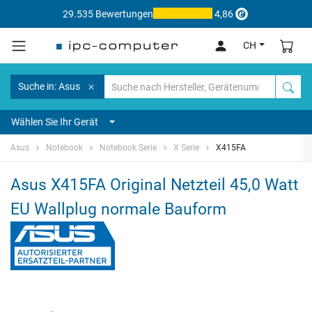
29.535 Bewertungen
4,86
CH
Suche in: Asus
Wählen Sie Ihr Gerät
Asus
Notebook
Notebook Serie
X Serie
X415FA
Asus X415FA Original Netzteil 45,0 Watt
EU Wallplug normale Bauform