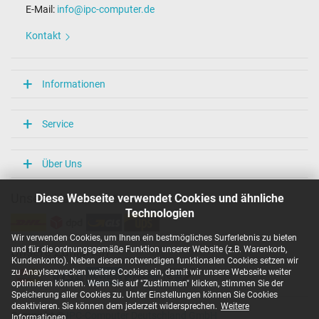
E-Mail:
info@ipc-computer.de
Länge / Breite / Höhe
54 mm / 29 mm / 54 mm
Kontakt
Weitere Daten
Überlast-, kurzschluss- und überhitzungsgeschützt
Informationen
Ja
Prüfsiegel
CE
Service
TÜV Geprüfte Sicherheit
Kategorisierung
Über Uns
Kategorie
Diese Webseite verwendet Cookies und ähnliche
Unsere Versandarten
Netzteil
Technologien
Verwendung
Notebook / Laptop
Wir verwenden Cookies, um Ihnen ein bestmögliches Surferlebnis zu bieten
und für die ordnungsgemäße Funktion unserer Website (z.B. Warenkorb,
Unsere Zahlarten
Kundenkonto). Neben diesen notwendigen funktionalen Cookies setzen wir
zu Anaylsezwecken weitere Cookies ein, damit wir unsere Webseite weiter
optimieren können. Wenn Sie auf "Zustimmen" klicken, stimmen Sie der
Speicherung aller Cookies zu. Unter Einstellungen können Sie Cookies
deaktivieren. Sie können dem jederzeit widersprechen.
Weitere
Copyright ©
IPC-Computer Deutschland GmbH
Informationen
.