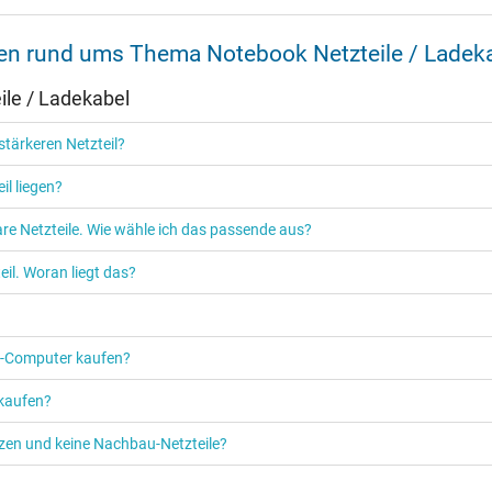
nen rund ums Thema Notebook Netzteile / Ladek
Ja
le / Ladekabel
CCC
EAC
tärkeren Netzteil?
NOM NYCE
PSE
il liegen?
Singapore Safety Mark
TÜV Argentina Certificado
re Netzteile. Wie wähle ich das passende aus?
TÜV Geprüfte Sicherheit
UKCA
il. Woran liegt das?
UL Listed
UL Nachhaltigkeit
Ukraine Safety
PC‑Computer kaufen?
 kaufen?
etzen und keine Nachbau-Netzteile?
Netzteil