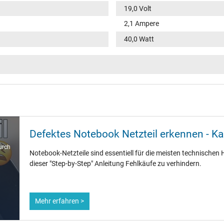
19,0 Volt
2,1 Ampere
40,0 Watt
100-240V / 50-60Hz
VI
rund / –
11,0 mm
Defektes Notebook Netzteil erkennen - K
5,5 mm / 2,5 mm
urch
Notebook-Netzteile sind essentiell für die meisten technischen H
Nein
dieser "Step-by-Step" Anleitung Fehlkäufe zu verhindern.
1.75 m
Mehr erfahren >
86 mm / 36 mm / 27 mm