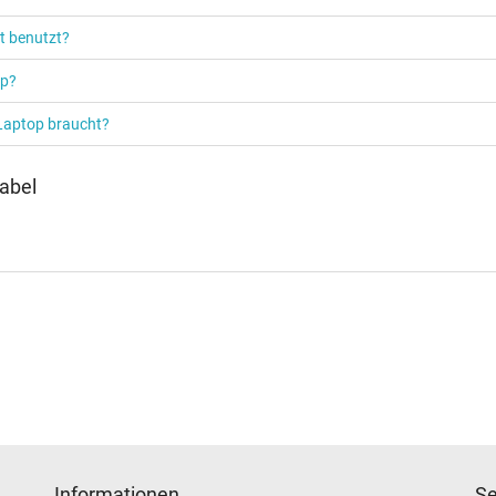
Notebook / Laptop
t benutzt?
op?
 Laptop braucht?
abel
Informationen
Se