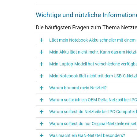
Weitere Daten
Wichtige und nützliche Informatio
Überlast-, kurzschluss- und überhitzungsgeschützt
Die häufigsten Fragen zum Thema Netztei
Prüfsiegel
Lädt mein Notebook-Akku schneller mit einem s
Mein Akku lädt nicht mehr. Kann das am Netzte
Mein Laptop-Modell hat verschiedene verfügba
Mein Notebook lädt nicht mit dem USB-C-Netzte
Warum brummt mein Netzteil?
Warum sollte ich ein OEM Delta Netzteil bei I
Warum solltest du Netzteile bei IPC‑Computer
Kategorisierung
Warum solltest du nur Original-Netzteile eins
Kategorie
Was macht ein GaN-Netzteil besonders?