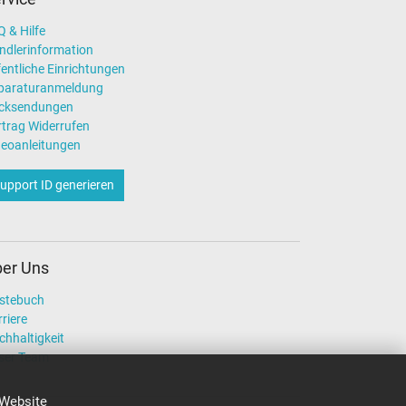
 & Hilfe
ndlerinformation
entliche Einrichtungen
paraturanmeldung
cksendungen
rtrag Widerrufen
deoanleitungen
upport ID generieren
er Uns
stebuch
riere
chhaltigkeit
ser Team
 Website