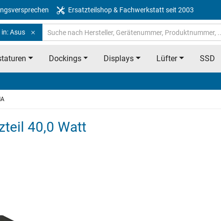
ngsversprechen
Ersatzteilshop & Fachwerkstatt seit 2003
 in: Asus
taturen
Dockings
Displays
Lüfter
SSD
MA
teil 40,0 Watt