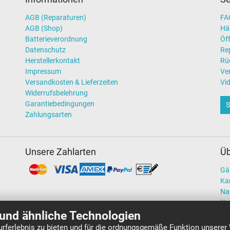
AGB (Reparaturen)
FAQ
AGB (Shop)
Hä
Batterieverordnung
Öff
Datenschutz
Re
Herstellerkontakt
Rü
Impressum
Ve
Versandkosten & Lieferzeiten
Vi
Widerrufsbelehrung
Garantiebedingungen
S
Zahlungsarten
Unsere Zahlarten
Üb
Gä
Kar
Na
Un
und ähnliche Technologien
rferlebnis zu bieten und für die ordnungsgemäße Funktion unserer