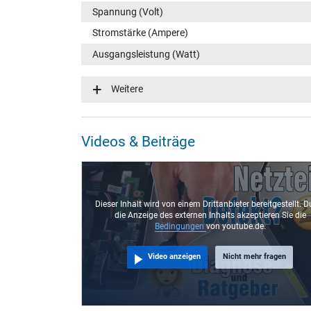
Spannung (Volt)
Stromstärke (Ampere)
Ausgangsleistung (Watt)
Eingangsspannung
Weitere
Energieeffizienz
Notebook Stecker
Videos & Beiträge
Steckertyp / -form
Steckerlänge (mm)
Steckerdurchmesser außen / innen
Dieser Inhalt wird von einem Drittanbieter bereitgestellt. D
die Anzeige des externen Inhalts akzeptieren Sie die
Stift im Stecker
Bedingungen
von youtube.de.
Länge Anschlusskabel (m) (ca.)
Video anzeigen
Nicht mehr fragen
Maße
Länge / Breite / Höhe