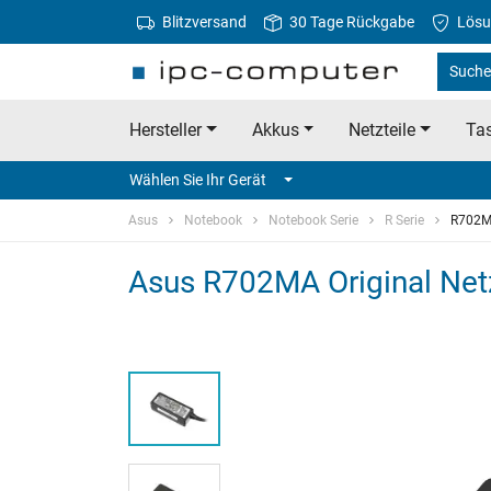
Blitzversand
30 Tage Rückgabe
Lösu
Suche
Hersteller
Akkus
Netzteile
Tas
Wählen Sie Ihr Gerät
Asus
Notebook
Notebook Serie
R Serie
R702
Asus R702MA Original Netz